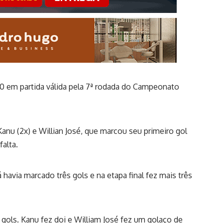
0 em partida válida pela 7ª rodada do Campeonato
anu (2x) e Willian José, que marcou seu primeiro gol
alta.
havia marcado três gols e na etapa final fez mais três
 gols. Kanu fez doi e William José fez um golaço de