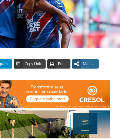
gram
Copy Link
Print
Mais...