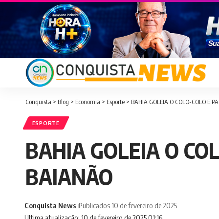
Conquista
>
Blog
>
Economia
>
Esporte
>
BAHIA GOLEIA O COLO-COLO E PA
ESPORTE
BAHIA GOLEIA O COL
BAIANÃO
Conquista News
Publicados 10 de fevereiro de 2025
Ultima atualização: 10 de fevereiro de 2025 01:16