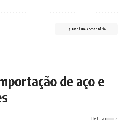
Nenhum comentário
importação de aço e
es
1 leitura mínima