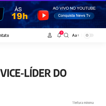
9
ntato
Aa
Font
Resizer
 VICE-LÍDER DO
1 leitura mínima