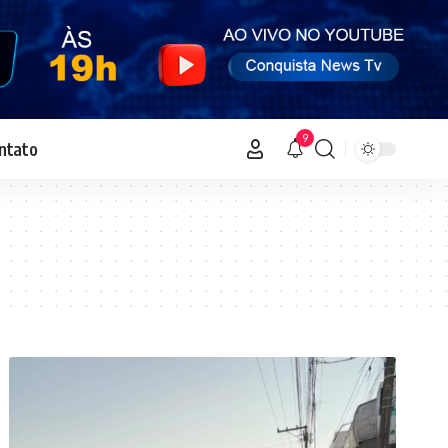
9
ntato