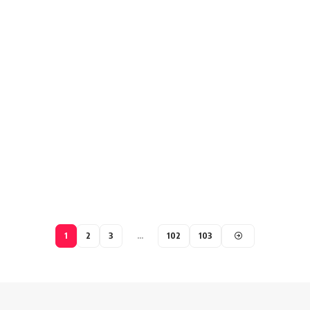
1
2
3
…
102
103