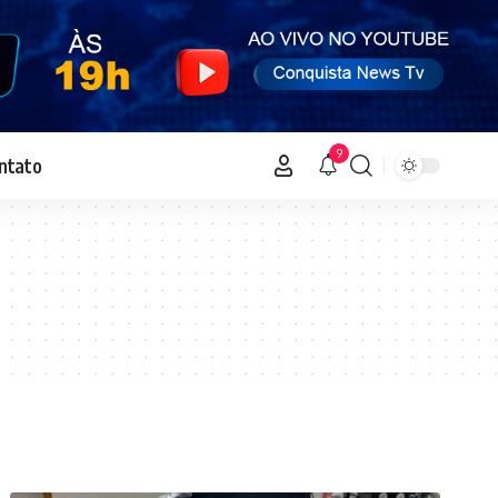
9
ntato