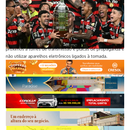
elétricas.
As principais instruções da Coordenação Municipal de
Defesa Civil (Compdec) são: em caso de rajadas de vento,
não buscar abrigo debaixo de árvores, devido ao leve risco
de queda e descargas elétricas, não estacionar veículos
próximos a torres de transmissão e placas de propaganda e
não utilizar aparelhos eletrônicos ligados à tomada.