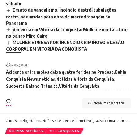
sábado
Em ato de vandalismo, incêndio destrói tubulações
recém-adquiridas para obra de macrodrenagem no
Panorama
Violência em Vitória da Conquista: Mulher é morta a tiros
no bairro Miro Cairo
MULHER É PRESA POR INCÊNDIO CRIMINOSO E LESÃO
CORPORAL EM VITÓRIA DA CONQUISTA
MARCADO:
Acidente entre motos deixa quatro feridos no Pradoso
Bahia
Conquista News
noticias
Notícias Vitória da Conquista
Sudoeste Baiano
Trânsito
Vitória da Conquista
Nenhum comentário
Conquista
>
Blog
>
Últimas Notícias
>
Alerta Amarelo: Inmet divulga aviso de chuvas intensas para Vitória da Conquista
ÚLTIMAS NOTÍCIAS
VIT. CONQUISTA