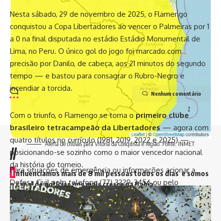
Nesta sábado, 29 de novembro de 2025, o Flamengo
conquistou a Copa Libertadores ao vencer o Palmeiras por 1
a 0 na final disputada no estádio Estádio Monumental de
Lima, no Peru. O único gol do jogo foi marcado com
precisão por Danilo, de cabeça, aos 21 minutos do segundo
tempo — e bastou para consagrar o Rubro-Negro e
incendiar a torcida.
Nenhum comentário
Com o triunfo, o Flamengo se torna o
primeiro clube
brasileiro tetracampeão da Libertadores
— agora com
quatro títulos no currículo (1981, 2019, 2022 e 2025) —
Alerta de chuvas para Vitória da Conquista e região. Fonte: INMET
//
posicionando-se sozinho como o maior vencedor nacional
da história do torneio.
Para situações de emergência ou informações acionar a
I
nfluenciamos mais de 8 mil pessoas todos os dias e somos
Defesa Civil pelo telefone (77) 3229-3456 ou pelo
o canal de notícias que mais cresce na Bahia
WhatsApp (77) 98856-5070 ou o Corpo de Bombeiros pelo
193.
Arquivos