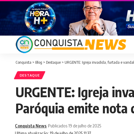
Conquista
>
Blog
>
Destaque
>
URGENTE: Igreja invadida, furtada e vandal
DESTAQUE
URGENTE: Igreja invad
Paróquia emite nota 
Conquista News
Publicados 19 de julho de 2025
Ultima atualização: 19 de julho de 2025 11:37