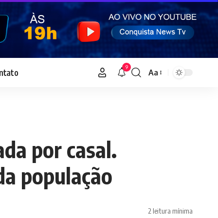
9
ntato
Aa
Font
Resizer
da por casal.
 da população
2 leitura mínima