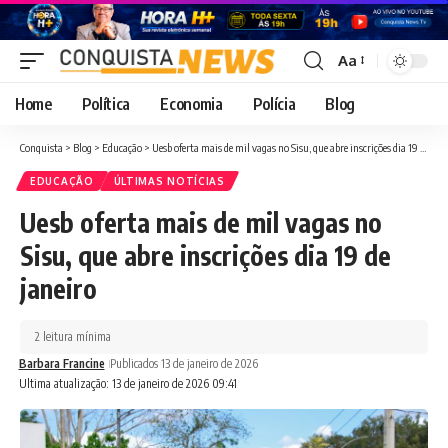
Aa
Font
Resizer
Home
Política
Economia
Polícia
Blog
Conquista
>
Blog
>
Educação
>
Uesb oferta mais de mil vagas no Sisu, que abre inscrições dia 19 de janeiro
EDUCAÇÃO
ÚLTIMAS NOTÍCIAS
Uesb oferta mais de mil vagas no
Sisu, que abre inscrições dia 19 de
janeiro
2 leitura mínima
Barbara Francine
Publicados 13 de janeiro de 2026
Ultima atualização: 13 de janeiro de 2026 09:41