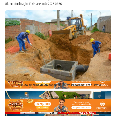
Ultima atualização: 13 de janeiro de 2026 08:56
Para o professor Briam Christian, a educação científica e
empreendedora permite que a juventude possa viver novas
possibilidades. “A escola tem um papel importante de fazer
que esses alunos se desenvolvam e percebam que
conseguem ir muito além do local que estão hoje. Eu
também já fui um aluno que um professor incentivou,
estudando aqui na mesma escola, e eu desenvolvi, corri
atrás, realizei vários sonhos, por conta de incentivos de
professores”, lembra.
Obras do sistema de drenagem no bairro Panorama. Foto: PMVC