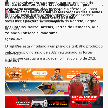
//
do Desenvolvimento Regional (MIDR)
, por meio da
Ciência: Estudantes de Vitória da Conquista criam piso
Secretaria Nacional de Proteção e Defesa Civil,
para
sustentável feito com garrafas PET
I
nfluenciamos mais de 8 mil pessoas todos os dias e somos
ações voltadas à recuperação e prevenção dos danos
Conquista News
Notícias Vitória da Conquista
o canal de notícias que mais cresce na Bahia
provocados pelas chuvas nos canais do
Recreio, Lagoa
Sudoeste Baiano
Vitória da Conquista
das Bateias, bairro Bateias, Terras do Remanso, Rua
Arquivos
Yolando Fonseca e Panorama.
agosto 2026
O repasse está vinculado a um plano de trabalho produzido
julho 2026
pelo município no inicio de 2022, relacionado às fortes
junho 2026
chuvas que castigaram a cidade no final do ano de 2021.
maio 2026
abril 2026
março 2026
fevereiro 2026
janeiro 2026
dezembro 2025
novembro 2025