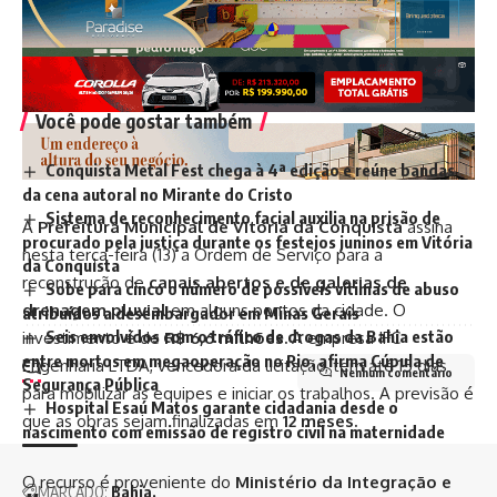
Você pode gostar também
Conquista Metal Fest chega à 4ª edição e reúne bandas
da cena autoral no Mirante do Cristo
Sistema de reconhecimento facial auxilia na prisão de
A
Prefeitura Municipal de Vitória da Conquista
assina
procurado pela justiça durante os festejos juninos em Vitória
nesta terça-feira (13) a Ordem de Serviço para a
da Conquista
reconstrução de
canais abertos e de galerias de
Sobe para cinco o número de possíveis vítimas de abuso
drenagem pluvial
em alguns pontos da cidade. O
atribuídos a desembargador em Minas Gerais
Seis envolvidos com o tráfico de drogas da Bahia estão
investimento é de
R$ 6,6 milhões.
A empresa IFC
entre mortos em megaoperação no Rio, afirma Cúpula de
Engenharia LTDA, vencedora da licitação, tem até 15 dias
Nenhum comentário
Segurança Pública
para mobilizar as equipes e iniciar os trabalhos. A previsão é
Hospital Esaú Matos garante cidadania desde o
que as obras sejam finalizadas em
12 meses.
nascimento com emissão de registro civil na maternidade
O recurso é proveniente do
Ministério da Integração e
MARCADO:
Bahia