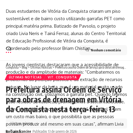
Duas estudantes de Vitória da Conquista criaram um piso
sustentável e de bairro custo utilizando garrafas PET como
principal matéria prima. Batizado de Pavsolo, o projeto
criado Livia Neris e Tainá Ferraz, alunas do Centro Territorial
de Educação Profissional de Vitória da Conquista, é
coordenado pelo professor Briam Chistian.
Nenhum comentário
As jovens cientistas destacaram que a acessibilidade de
Conquista
>
Blog
>
Últimas Notícias
>
Prefeitura assina Ordem de Serviço para obras de drenagem em Vitória da Conquista nesta terça-feira, 13
produção e da amplitude de materiais: “Combatemos os
ÚLTIMAS NOTÍCIAS
VIT. CONQUISTA
problemas da poluição plástica e da extração de recursos
naturais. No lugar da brita, que é um material muito usado
Prefeitura assina Ordem de Serviço
na construção civil. utilizamos a garrafa pet. Quando tiramos
para obras de drenagem em Vitória
esse resíduo da natureza, promovemos a sustentabilidade.
da Conquista nesta terça-feira, 13
Outro ponto do nosso bloco, é que ele é acessível e tem
um custo mais baixo, o que possibilita que as pessoas
possam produzir até mesmo em suas casas”, afirmam Livia
1 leitura mínima
e Tainá.
Barbara Francine
Publicados 13 de janeiro de 2026