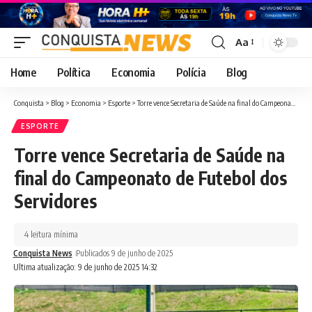
Aa
Font
Resizer
Home
Política
Economia
Polícia
Blog
Conquista
>
Blog
>
Economia
>
Esporte
>
Torre vence Secretaria de Saúde na final do Campeonato de Futebol dos Servidores
ESPORTE
Torre vence Secretaria de Saúde na
final do Campeonato de Futebol dos
Servidores
4 leitura mínima
Conquista News
Publicados 9 de junho de 2025
Ultima atualização: 9 de junho de 2025 14:32