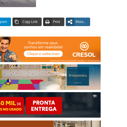
gram
Copy Link
Print
Mais...