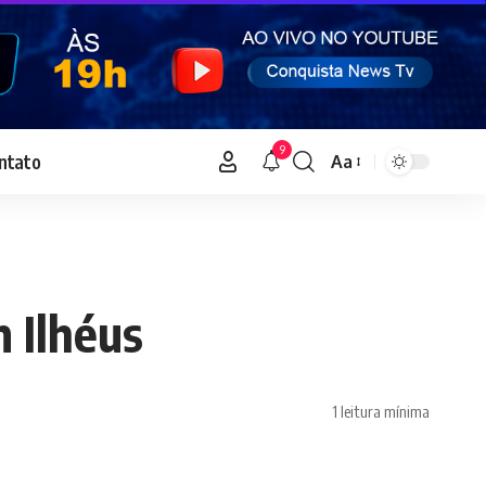
9
ntato
Aa
Font
Resizer
 Ilhéus
1 leitura mínima