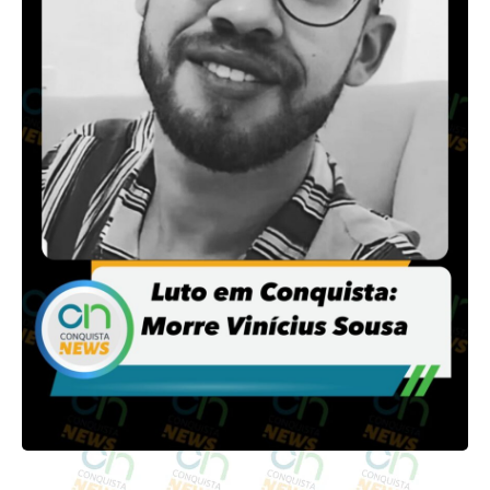
direções.
Após uma perseguição intensa, a guarnição conseguiu deter
10 motociclistas. Estes foram notificados e tiveram suas
motocicletas removidas ao pátio do Departamento
Estadual de Trânsito (Detran). A ação do GARRA
demonstrou eficiência na repressão a atividades ilegais,
garantindo a segurança da comunidade.
#GARRA #SegurançaEMovimento #FalcãoVigilante