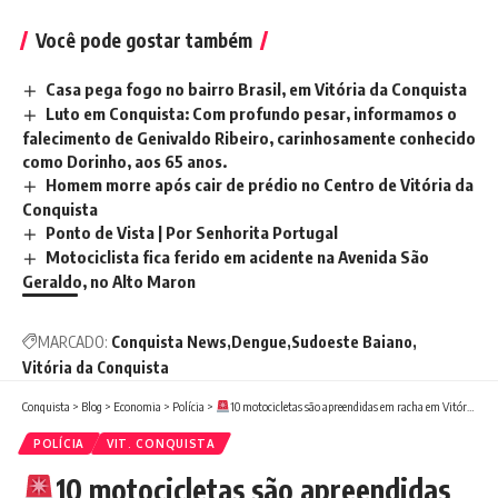
Você pode gostar também
Casa pega fogo no bairro Brasil, em Vitória da Conquista
Luto em Conquista: Com profundo pesar, informamos o
falecimento de Genivaldo Ribeiro, carinhosamente conhecido
como Dorinho, aos 65 anos.
Homem morre após cair de prédio no Centro de Vitória da
Conquista
Ponto de Vista | Por Senhorita Portugal
Motociclista fica ferido em acidente na Avenida São
Geraldo, no Alto Maron
MARCADO:
Conquista News
Dengue
Sudoeste Baiano
Vitória da Conquista
Conquista
>
Blog
>
Economia
>
Polícia
>
10 motocicletas são apreendidas em racha em Vitória da Conquista.
POLÍCIA
VIT. CONQUISTA
10 motocicletas são apreendidas