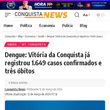
Aa
Font
Resizer
Home
Política
Economia
Polícia
Blog
Conquista
>
Blog
>
Economia
>
Saúde
>
Dengue: Vitória da Conquista já registrou 1.649 casos confirmados e três óbitos
SAÚDE
VIT. CONQUISTA
Dengue: Vitória da Conquista já
registrou 1.649 casos confirmados e
três óbitos
4 leitura mínima
Conquista News
Publicados 12 de março de 2024
Ultima atualização: 12 de março de 2024 07:32