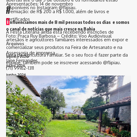
Apresentações: 14 de novembro
//
disponíveis no Instagram @flipiau.
Premiação: de R$ 200 a R$ 1.000, além de livros e
certificados
I
nfluenciamos mais de 8 mil pessoas todos os dias e somos
o canal de notícias que mais cresce na Bahia
A Festa Literária ainda está recebendo inscrições de
Foto: Praça Ruy Barbosa – Crédito: Voo Audiovisual
artesãos e agricultores familiares interessados em expor e
Arquivos
comercializar seus produtos na Feira de Artesanato e na
Assessoria de imprensa
Feira da Agricultura Familiar. Se o seu foco é fazer parte da
agosto 2026
Jane Fernandes
equipe, também pode se inscrever acessando @flipiau.
julho 2026
(71) 99162-1311
junho 2026
maio 2026
abril 2026
março 2026
fevereiro 2026
janeiro 2026
dezembro 2025