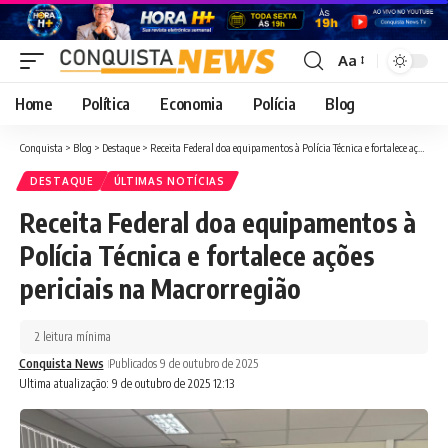
Aa
Font
Resizer
Home
Política
Economia
Polícia
Blog
Conquista
>
Blog
>
Destaque
>
Receita Federal doa equipamentos à Polícia Técnica e fortalece ações periciais na Macrorregião
DESTAQUE
ÚLTIMAS NOTÍCIAS
Receita Federal doa equipamentos à
Polícia Técnica e fortalece ações
periciais na Macrorregião
2 leitura mínima
Conquista News
Publicados 9 de outubro de 2025
Ultima atualização: 9 de outubro de 2025 12:13