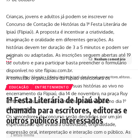
Crianças, jovens e adultos já podem se inscrever no
Concurso de Contação de Histórias da 1ª Festa Literária de
Ipiaú (Flipiaú). A proposta é incentivar a criatividade,
imaginação e oralidade em diferentes gerações. As
histórias devem ter duração de 3 a 5 minutos e podem ser
originais ou adaptadas. As inscrições seguem abertas até 19
Nenhum comentário
de outubro e para participar basta preencher o formulário
disponível no site flipiau.com.br.
Conquista
>
Blog
>
Educação
>
1ª Festa Literária de Ipiaú abre chamada para escritores, editoras e outros públicos interessados
A comissão organizadora da Flipiaú selecionará os
participantes que apresentarão suas histórias ao vivo no
EDUCAÇÃO
ENTRETENIMENTO
encerramento da Flipiaú, dia 14 de novembro, na praça Ruy
1ª Festa Literária de Ipiaú abre
Barbosa. A lista dos selecionados será divulgada no dia 1º
chamada para escritores, editoras e
de novembro.
Os vencedores do concurso serão decididos por um júri
outros públicos interessados
especializado que avaliará criatividade, originalidade,
expressão oral, interpretação e interação com o público. As
2 leitura mínima