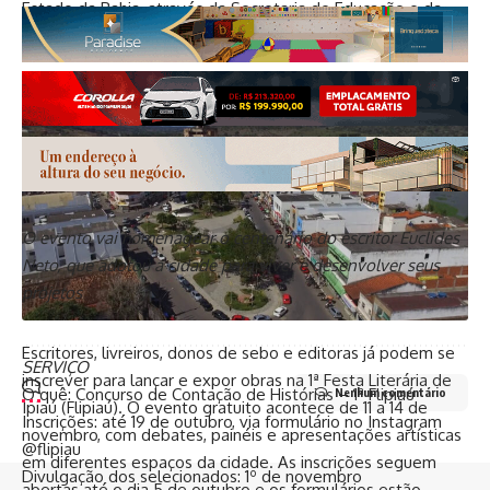
Estado da Bahia, através da Secretaria de Educação e da
Secretaria de Cultura, via Fundação Pedro Calmon.
O evento vai homenagear o centenário do escritor Euclides
Neto, que adotou a cidade para viver e desenvolver seus
projetos
Escritores, livreiros, donos de sebo e editoras já podem se
SERVIÇO
inscrever para lançar e expor obras na 1ª Festa Literária de
O quê: Concurso de Contação de Histórias – 1ª Flipiaú
Nenhum comentário
Ipiaú (Flipiaú). O evento gratuito acontece de 11 a 14 de
Inscrições: até 19 de outubro, via formulário no Instagram
novembro, com debates, painéis e apresentações artísticas
@flipiau
em diferentes espaços da cidade. As inscrições seguem
Divulgação dos selecionados: 1º de novembro
abertas até o dia 5 de outubro e os formulários estão