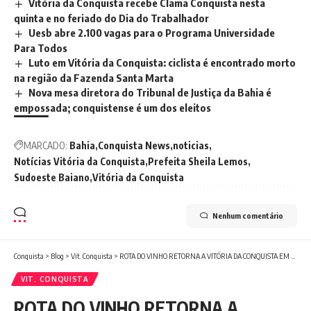
Vitória da Conquista recebe Clama Conquista nesta
quinta e no feriado do Dia do Trabalhador
Uesb abre 2.100 vagas para o Programa Universidade
Para Todos
Luto em Vitória da Conquista: ciclista é encontrado morto
na região da Fazenda Santa Marta
Nova mesa diretora do Tribunal de Justiça da Bahia é
empossada; conquistense é um dos eleitos
MARCADO:
Bahia
Conquista News
noticias
Notícias Vitória da Conquista
Prefeita Sheila Lemos
Sudoeste Baiano
Vitória da Conquista
Nenhum comentário
Conquista
>
Blog
>
Vit. Conquista
>
ROTA DO VINHO RETORNA A VITÓRIA DA CONQUISTA EM SUA 3ª EDIÇÃO
VIT. CONQUISTA
ROTA DO VINHO RETORNA A