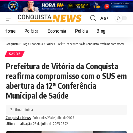
Aa
Font
Resizer
Home
Política
Economia
Polícia
Blog
Conquista
>
Blog
>
Economia
>
Saúde
>
Prefeitura de Vitória da Conquista reafirma compromisso com o SUS em abertura da 12ª Conferência Municipal de Saúde
SAÚDE
Prefeitura de Vitória da Conquista
reafirma compromisso com o SUS em
abertura da 12ª Conferência
Municipal de Saúde
7 leitura mínima
Conquista News
Publicados 23 de julho de 2025
Ultima atualização: 23 de julho de 2025 05:22