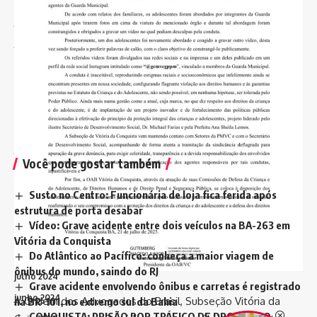
agosto 2025
julho 2025
junho 2025
maio 2025
abril 2025
março 2025
fevereiro 2025
janeiro 2025
Você pode gostar também
dezembro 2024
novembro 2024
Susto no Centro: Funcionária de loja fica ferida após
estrutura de porta desabar
outubro 2024
Vídeo: Grave acidente entre dois veículos na BA-263 em
setembro 2024
Vitória da Conquista
Do Atlântico ao Pacífico: conheça a maior viagem de
agosto 2024
ônibus do mundo, saindo do RJ
julho 2024
Grave acidente envolvendo ônibus e carretas é registrado
junho 2024
A Ordem dos Advogados do Brasil, Subseção Vitória da
na BR-101, no extremo sul da Bahia
CONQUISTA: PRISÃO POR TRÁFICO DE DROGAS NO