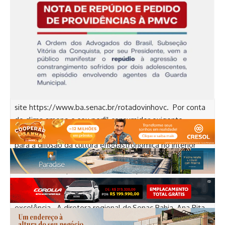
Rota do Vinho posiciona Conquista como destino de
experiências sofisticadas e negócios voltados ao
vinho. Na cidade, o evento acontece em parceira com o
Sindicato do Comércio Varejista e Atacadista de Vitória
da Conquista, no salão de eventos SincomércioVC – Rua
Sifredo Pedral Sampaio, 720, Escola Normal, nos dias 25 e
26 de julho. A programação completa e os ingressos já
estão disponíveis no
site
https://www.ba.senac.br/rotadovinhovc
. Por conta
do clima ameno e seu perfil consumidor exigente,
Conquista tem se destacado como ambiente estratégico
para a difusão da cultura enogastronômica no interior
baiano. Levando o público a explorar o tema ”O Mundo
do Vinho: Tradição, Tendências e Experiências”, esta
edição valoriza a profissionalização do setor, o fomento
ao comércio especializado e o contato com rótulos de
excelência. A diretora regional do Senac Bahia, Ana Rita
Andrade, reforça a importância da educação profissional