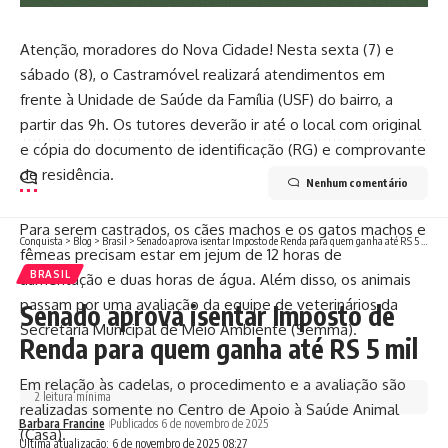
Atenção, moradores do Nova Cidade! Nesta sexta (7) e
sábado (8), o Castramóvel realizará atendimentos em
frente à Unidade de Saúde da Família (USF) do bairro, a
partir das 9h. Os tutores deverão ir até o local com original
e cópia do documento de identificação (RG) e comprovante
de residência.
Nenhum comentário
Para serem castrados, os cães machos e os gatos machos e
Conquista
>
Blog
>
Brasil
>
Senado aprova isentar Imposto de Renda para quem ganha até RS 5 mil
fêmeas precisam estar em jejum de 12 horas de
BRASIL
alimentação e duas horas de água. Além disso, os animais
passam por uma avaliação da equipe de veterinários da
Senado aprova isentar Imposto de
Secretaria Municipal de Meio Ambiente (Semma).
Renda para quem ganha até RS 5 mil
Em relação às cadelas, o procedimento e a avaliação são
2 leitura mínima
realizadas somente no Centro de Apoio à Saúde Animal
Barbara Francine
Publicados 6 de novembro de 2025
(Casa).
Ultima atualização: 6 de novembro de 2025 08:27