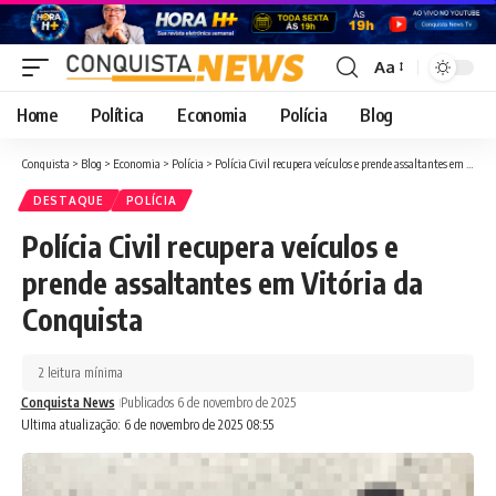
Aa
Font
Resizer
Home
Política
Economia
Polícia
Blog
Conquista
>
Blog
>
Economia
>
Polícia
>
Polícia Civil recupera veículos e prende assaltantes em Vitória da Conquista
DESTAQUE
POLÍCIA
Polícia Civil recupera veículos e
prende assaltantes em Vitória da
Conquista
2 leitura mínima
Conquista News
Publicados 6 de novembro de 2025
Ultima atualização: 6 de novembro de 2025 08:55