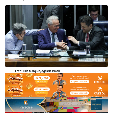
A Secretaria de Meio Ambiente lembra que os cuidados
pós-cirúrgicos são de total responsabilidade dos tutores,
que devem seguir as recomendações dos médicos
veterinários, com o tratamento descrito com antibiótico,
anti-inflamatório, analgésico e curativo.
O objetivo da unidade móvel é garantir mais saúde e bem-
estar para os animais, com a prevenção de doenças e o
controle populacional.
Foto: Lula Marques/Agência Brasil