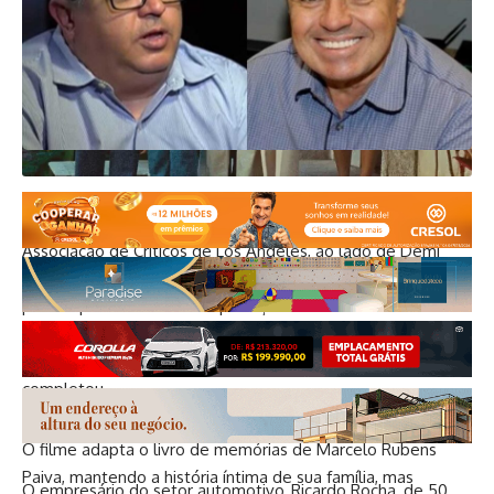
Torres também recebeu uma Menção Honrosa da
Associação de Críticos de Los Angeles, ao lado de Demi
Moore, por suas performances ao longo do ano. “É um
prêmio para todas as interpretações femininas e masculinas
do ano, então é realmente extraordinário. Fico muito feliz
também que o filme siga forte nos cinemas do Brasil”,
completou.
O filme adapta o livro de memórias de Marcelo Rubens
Paiva, mantendo a história íntima de sua família, mas
O empresário do setor automotivo, Ricardo Rocha, de 50