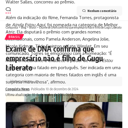
Walter Salles, concorreu ao prêmio.
Nenhum comentário
Além da indicação do filme, Fernanda Torres, protagonista
de
Ainda Estou Aqui
, foi nomeada na categoria de Melhor
Conquista
>
Blog
>
Brasil
>
Exame de DNA confirma que empresário não é filho de Gugu Liberato
Atriz. Ela disputará o prêmio com grandes nomes
BRASIL
internacionais, como Pamela Anderson, Angelina Jolie,
Nicole Kidman, Tilda Swinton e Kate Winslet. Em seu
Exame de DNA confirma que
comunicado, Torres se emocionou com a nomeação: “É
empresário não é filho de Gugu
muito emocionante e enaltece o poder de
Ainda Estou
Liberato
Aqui
, um drama falado em português. Ser indicada em uma
categoria com maioria de filmes falados em inglês é uma
3 leitura mínima
surpresa maravilhosa”, afirmou.
Conquista News
Publicados 10 de dezembro de 2024
Ultima atualização: 10 de dezembro de 2024 01:03