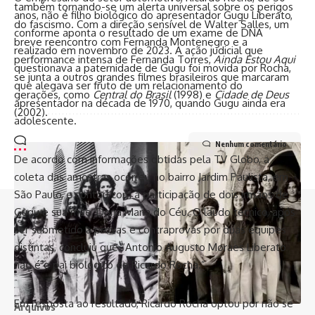
também tornando-se um alerta universal sobre os perigos
anos, não é filho biológico do apresentador Gugu Liberato,
do fascismo. Com a direção sensível de Walter Salles, um
conforme aponta o resultado de um exame de DNA
breve reencontro com Fernanda Montenegro e a
realizado em novembro de 2023. A ação judicial que
performance intensa de Fernanda Torres,
Ainda Estou Aqui
questionava a paternidade de Gugu foi movida por Rocha,
se junta a outros grandes filmes brasileiros que marcaram
que alegava ser fruto de um relacionamento do
gerações, como
Central do Brasil
(1998) e
Cidade de Deus
apresentador na década de 1970, quando Gugu ainda era
(2002).
adolescente.
Nenhum comentário
De acordo com informações obtidas pela TV Globo, a
coleta das amostras ocorreu no bairro Jardim Paulista, em
São Paulo, e contou com a participação de dois irmãos de
Gugu e sua mãe, Dona Maria do Céu. O laudo técnico, após
//
ser submetido a provas e contraprovas por duas equipes
distintas, concluiu que “Antonio Augusto Moraes Liberato
I
nfluenciamos mais de 8 mil pessoas todos os dias e somos
não é o pai biológico de Ricardo Rocha.”
o canal de notícias que mais cresce na Bahia
Em resposta ao resultado, Ricardo Rocha optou por não se
Arquivos