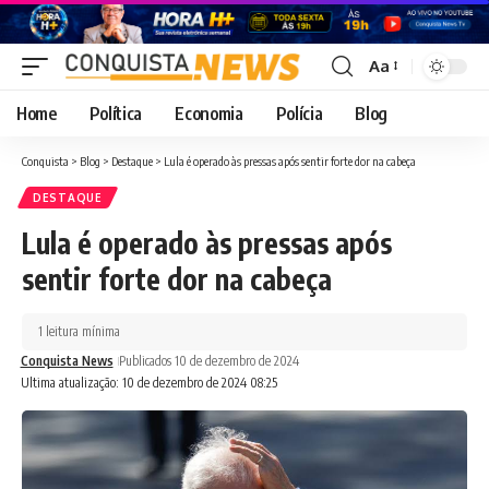
Aa
Font
Resizer
Home
Política
Economia
Polícia
Blog
Conquista
>
Blog
>
Destaque
>
Lula é operado às pressas após sentir forte dor na cabeça
DESTAQUE
Lula é operado às pressas após
sentir forte dor na cabeça
1 leitura mínima
Conquista News
Publicados 10 de dezembro de 2024
Ultima atualização: 10 de dezembro de 2024 08:25