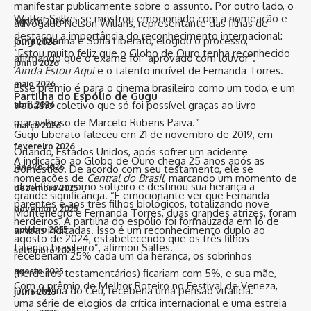
manifestar publicamente sobre o assunto. Por outro lado, o
Walter Salles se mostrou emocionado com a nomeação e
agosto 2026
advogado Nelson Wilians, representante das filhas de
destacou a importância do reconhecimento internacional:
Gugu, Marina e Sofia Liberato, elogiou o processo,
julho 2026
“Estou muito feliz que o Globo de Ouro tenha reconhecido
afirmando que o exame foi “aprovado com louvor”.
junho 2026
Ainda Estou Aqui
e o talento incrível de Fernanda Torres.
maio 2026
Esse prêmio é para o cinema brasileiro como um todo, e um
Partilha do Espólio de Gugu
trabalho coletivo que só foi possível graças ao livro
abril 2026
maravilhoso de Marcelo Rubens Paiva.”
março 2026
Gugu Liberato faleceu em 21 de novembro de 2019, em
fevereiro 2026
Orlando, Estados Unidos, após sofrer um acidente
A indicação ao Globo de Ouro chega 25 anos após as
janeiro 2026
doméstico. De acordo com seu testamento, ele se
nomeações de
Central do Brasil
, marcando um momento de
identificava como solteiro e destinou sua herança a
dezembro 2025
grande significância. “É emocionante ver que Fernanda
parentes e aos três filhos biológicos, totalizando nove
novembro 2025
Montenegro e Fernanda Torres, duas grandes atrizes, foram
herdeiros. A partilha do espólio foi formalizada em 16 de
ambas indicadas. Isso é um reconhecimento duplo ao
outubro 2025
agosto de 2024, estabelecendo que os três filhos
talento brasileiro”, afirmou Salles.
setembro 2025
receberiam 25% cada um da herança, os sobrinhos
agosto 2025
(herdeiros testamentários) ficariam com 5%, e sua mãe,
Com o prêmio de Melhor Roteiro no Festival de Veneza,
Dona Maria do Céu, receberia uma pensão vitalícia.
julho 2025
uma série de elogios da crítica internacional e uma estreia