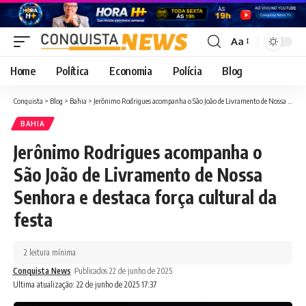
Aa
Font
Resizer
Home
Política
Economia
Polícia
Blog
Conquista
>
Blog
>
Bahia
>
Jerônimo Rodrigues acompanha o São João de Livramento de Nossa Senhora e destaca força cultural da festa
BAHIA
Jerônimo Rodrigues acompanha o
São João de Livramento de Nossa
Senhora e destaca força cultural da
festa
2 leitura mínima
Conquista News
Publicados 22 de junho de 2025
Ultima atualização: 22 de junho de 2025 17:37