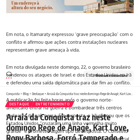
Em nota, o Itamaraty expressou ‘grave preocupação’ com o
conflito e afirmou que ações contra instalações nucleares
representam grave ameaça à vida.
Em nota divulgada neste domingo, 22, o governo brasileiro
condenou os ataques de Israel e dos Estados Unidos ao Irã
Nenhum comentário
e defendeu uma saída diplomática para dar fim ao conflito.
Conquista
>
Blog
>
Destaque
>
Arraiá da Conquista traz neste domingo Rege de Anagé, Kart Love, Rony Barbosa, Forró Temperado e Thiago Aquino
A publicação foi feita horas após o governo norte-
DESTAQUE
ENTRETENIMENTO
americano entrar na guerra e bombardear três centros
Arraiá da Conquista traz neste
nucleares do país persa. Em resposta, o Irã afirmou que os
Estados Unidos “cruzaram uma linha vermelha muito
domingo Rege de Anagé, Kart Love,
grande” e prometeu algum tipo de resposta. O Conselho
Rony Barbosa, Forró Temperado e
de Segurança da ONU convocou uma reunião emergencial