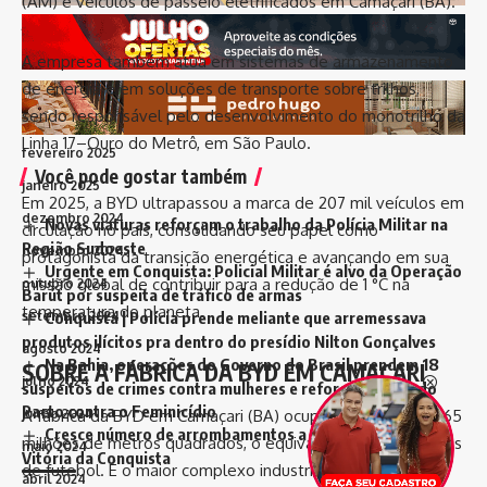
(AM) e veículos de passeio eletrificados em Camaçari (BA).
junho 2025
maio 2025
A empresa também atua em sistemas de armazenamento
de energia e em soluções de transporte sobre trilhos,
abril 2025
sendo responsável pelo desenvolvimento do monotrilho da
março 2025
Linha 17–Ouro do Metrô, em São Paulo.
fevereiro 2025
Você pode gostar também
janeiro 2025
Em 2025, a BYD ultrapassou a marca de 207 mil veículos em
dezembro 2024
Novas viaturas reforçam o trabalho da Polícia Militar na
circulação no país, consolidando seu papel como
Região Sudoeste
novembro 2024
protagonista da transição energética e avançando em sua
Urgente em Conquista: Policial Militar é alvo da Operação
missão global de contribuir para a redução de 1 °C na
outubro 2024
Barút por suspeita de tráfico de armas
temperatura do planeta.
Conquista | Polícia prende meliante que arremessava
setembro 2024
produtos ilícitos pra dentro do presídio Nilton Gonçalves
agosto 2024
Na Bahia, operações do Governo do Brasil prendem 18
SOBRE A FÁBRICA DA BYD EM CAMAÇARI
julho 2024
suspeitos de crimes contra mulheres e reforçam ações do
Pacto contra o Feminicídio
A fábrica da BYD em Camaçari (BA) ocupa uma área de 4,65
junho 2024
Cresce número de arrombamentos a supermercados em
milhões de metros quadrados, o equivalente a 645 campos
maio 2024
Vitória da Conquista
de futebol. É o maior complexo industrial da companhia
abril 2024