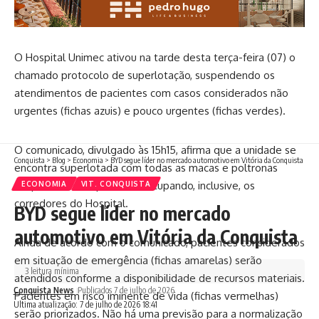
O Hospital Unimec ativou na tarde desta terça-feira (07) o
chamado protocolo de superlotação, suspendendo os
atendimentos de pacientes com casos considerados não
urgentes (fichas azuis) e pouco urgentes (fichas verdes).
O comunicado, divulgado às 15h15, afirma que a unidade se
Conquista
>
Blog
>
Economia
>
BYD segue líder no mercado automotivo em Vitória da Conquista
encontra superlotada com todas as macas e poltronas
ocupadas e com pacientes ocupando, inclusive, os
ECONOMIA
VIT. CONQUISTA
corredores do Hospital.
BYD segue líder no mercado
automotivo em Vitória da Conquista
Ainda de acordo com o comunicado, pacientes considerados
em situação de emergência (fichas amarelas) serão
3 leitura mínima
atendidos conforme a disponibilidade de recursos materiais.
Conquista News
Publicados 7 de julho de 2026
Pacientes em risco iminente de vida (fichas vermelhas)
Ultima atualização: 7 de julho de 2026 18:41
serão priorizados. Não há uma previsão para a normalização