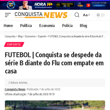
Aa
Font
Resizer
Home
Política
Economia
Polícia
Blog
Conquista
>
Blog
>
Economia
>
Esporte
>
FUTEBOL | Conquista se despede da série B diante do Flu com empate em casa
ESPORTE
FUTEBOL | Conquista se despede da
série B diante do Flu com empate em
casa
2 leitura mínima
Conquista News
Publicados 7 de julho de 2026
Ultima atualização: 7 de julho de 2026 19:51