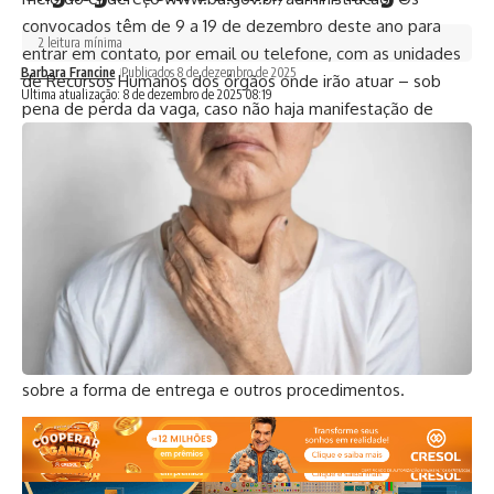
convocados têm de 9 a 19 de dezembro deste ano para
2 leitura mínima
entrar em contato, por email ou telefone, com as unidades
Barbara Francine
Publicados 8 de dezembro de 2025
de Recursos Humanos dos órgãos onde irão atuar – sob
Ultima atualização: 8 de dezembro de 2025 08:19
pena de perda da vaga, caso não haja manifestação de
interesse.
Cada convocado receberá também uma mensagem via
Whatsapp, informando alteração do seu status no site do
BA.GOV.BR (
www.ba.gov.br
). No endereço eletrônico, pode
ser consultada a lista completa de documentos que
deverão ser apresentados pelo estudante (a exemplo de
histórico escolar, comprovante de residência e original e
cópia da Carteira de Identidade), além de informações
sobre a forma de entrega e outros procedimentos.