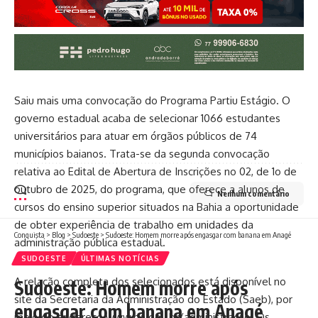
Saiu mais uma convocação do Programa Partiu Estágio. O
governo estadual acaba de selecionar 1066 estudantes
universitários para atuar em órgãos públicos de 74
municípios baianos. Trata-se da segunda convocação
relativa ao Edital de Abertura de Inscrições no 02, de 1o de
outubro de 2025, do programa, que oferece a alunos de
Nenhum comentário
cursos do ensino superior situados na Bahia a oportunidade
de obter experiência de trabalho em unidades da
Conquista
>
Blog
>
Sudoeste
>
Sudoeste: Homem morre após engasgar com banana em Anagé
administração pública estadual.
SUDOESTE
ÚLTIMAS NOTÍCIAS
A relação completa dos selecionados está disponível no
Sudoeste: Homem morre após
site da Secretaria da Administração do Estado (Saeb), por
engasgar com banana em Anagé
meio do endereço
www.ba.gov.br/administracao
. Os