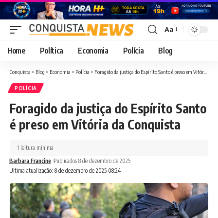
Aa
Font
Resizer
Home
Política
Economia
Polícia
Blog
Conquista
>
Blog
>
Economia
>
Polícia
>
Foragido da justiça do Espírito Santo é preso em Vitória da Conquista
POLÍCIA
Foragido da justiça do Espírito Santo
é preso em Vitória da Conquista
1 leitura mínima
Barbara Francine
Publicados 8 de dezembro de 2025
Ultima atualização: 8 de dezembro de 2025 08:24