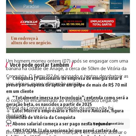
Um homem morreu ontem (07) após se engasgar com uma
Você pode gostar também
banana na cidade de Anagé, a cerca de 50km de Vitória da
Conquista. O Samu 192 foi acionado e tentou desobstruir as
Conquista | Funcionário de empresa de energia solar é
vias aéreas, mas a vítima não resistiu.
preso por suspeita de aplicar um golpe de mais de R$ 70 mil
em um cliente
“Totalmente imersa na tecnologia”: entenda como será a
O corpo foi encaminhado ao Instituto Médico Legal de
geração beta, os nascidos a partir de 2025
Vitória da Conquista e a identidade da vítima não foi
Luto: Morre o empresário e forrozeiro Amizade, figura
divulgada.
conhecida de Vitória da Conquista
Abono salarial começa a ser pago nesta segunda
Nenhum comentário
CNH SOCIAL | Lula sanciona lei que prevê carteira de
Em casos de engasgos em crianças e em adultos acionar o