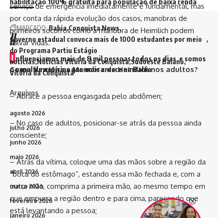
habilitação 100% gratuita para população de baixa renda
serviço de emergência imediatamente é fundamental, mas
por conta da rápida evolução dos casos, manobras de
MARCADO:
Bahia
Conquista News
primeiros socorros como a manobra de Heimlich podem
//
Governo estadual convoca mais de 1000 estudantes por meio
salvar vidas.
do Programa Partiu Estágio
I
nfluenciamos mais de 8 mil pessoas todos os dias e somos
noticias
Notícias Vitória da Conquista
Sudoeste Baiano
o canal de notícias que mais cresce na Bahia
Como funciona a Manobra de Heimlich nos adultos?
Vitória da Conquista
Arquivos
– Abrace a pessoa engasgada pelo abdômen;
agosto 2026
– No caso de adultos, posicionar-se atrás da pessoa ainda
julho 2026
consciente;
junho 2026
maio 2026
– Atrás da vítima, coloque uma das mãos sobre a região da
abril 2026
“boca do estômago”, estando essa mão fechada e, com a
outra mão, comprima a primeira mão, ao mesmo tempo em
março 2026
que empurra a região dentro e para cima, parecendo que
fevereiro 2026
está levantando a pessoa;
janeiro 2026