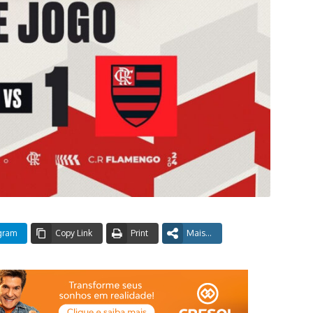
gram
Copy Link
Print
Mais...