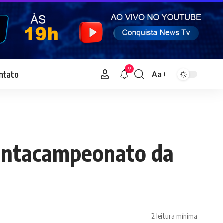
9
ntato
Aa
Font
Resizer
pentacampeonato da
2 leitura mínima