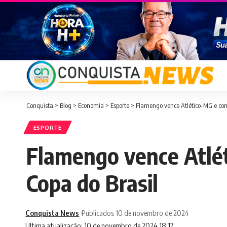
Conquista
>
Blog
>
Economia
>
Esporte
>
Flamengo vence Atlético-MG e con
ESPORTE
Flamengo vence Atlé
Copa do Brasil
Conquista News
Publicados 10 de novembro de 2024
Ultima atualização: 10 de novembro de 2024 18:17