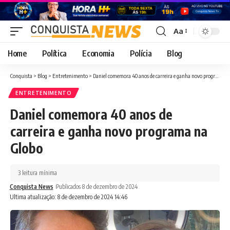
Aa
Font
Resizer
Home
Política
Economia
Polícia
Blog
Conquista
>
Blog
>
Entretenimento
>
Daniel comemora 40 anos de carreira e ganha novo programa na Globo
ENTRETENIMENTO
Daniel comemora 40 anos de
carreira e ganha novo programa na
Globo
3 leitura mínima
Conquista News
Publicados 8 de dezembro de 2024
Ultima atualização: 8 de dezembro de 2024 14:46