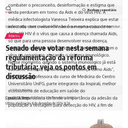
combater o preconceito, desinformação e estigma que
Nenhum comentário
ainda perduram em torno da Aids e do vírus HIV. A
médica infectologista Vanessa Teixeira explica que estar
infectado com o vírus HIV não é a mesma coisa de ter
Conquista
>
Blog
>
Brasil
>
Senado deve votar nesta semana regulamentação da reforma tributária; veja os pontos em discussão
Aids. “O HIV é o vírus que causa a doença chamada Aids,
BRASIL
só que para uma pessoa desenvolver essa doença,
Senado deve votar nesta semana
precisa de cerca de três a cinco anos de evolução com o
vírus no organismo, atacando o sistema imunológico.
regulamentação da reforma
Nesse momento, quando o sistema imunológico já está
tributária; veja os pontos em
bastante afetado, denominamos a doença como Aids”,
discussão
esclarece a professora do curso de Medicina do Centro
Universitário UniFG, parte integrante da Inspirali, melhor
4 leitura mínima
ecossistema de educação em saúde do
país. A especialista defende a importância da adesão da
Conquista News
Publicados 8 de dezembro de 2024
Ultima atualização: 8 de dezembro de 2024 11:26
população à testagem para detecção do HIV, a fim de
garantir o diagnóstico precoce e evitar que o vírus se
manifeste de forma mais grave, com evolução para a
Aids. O teste é oferecido gratuitamente nas Unidades