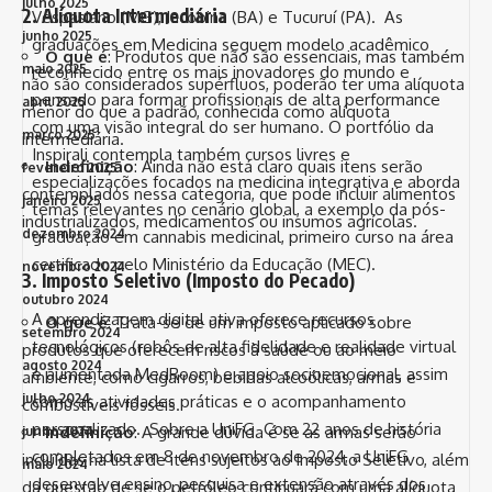
julho 2025
2.
Alíquota Intermediária
Vespasiano (MG), Jacobina (BA) e Tucuruí (PA). As
junho 2025
graduações em Medicina seguem modelo acadêmico
O que é
: Produtos que não são essenciais, mas também
maio 2025
reconhecido entre os mais inovadores do mundo e
não são considerados supérfluos, poderão ter uma alíquota
pensado para formar profissionais de alta performance
abril 2025
menor do que a padrão, conhecida como alíquota
com uma visão integral do ser humano. O portfólio da
março 2025
intermediária.
Inspirali contempla também cursos livres e
Indefinição
: Ainda não está claro quais itens serão
fevereiro 2025
especializações focados na medicina integrativa e aborda
contemplados nessa categoria, que pode incluir alimentos
janeiro 2025
temas relevantes no cenário global, a exemplo da pós-
industrializados, medicamentos ou insumos agrícolas.
dezembro 2024
graduação em cannabis medicinal, primeiro curso na área
certificado pelo Ministério da Educação (MEC).
novembro 2024
3.
Imposto Seletivo (Imposto do Pecado)
outubro 2024
A aprendizagem digital ativa oferece recursos
O que é
: Trata-se de um imposto aplicado sobre
setembro 2024
tecnológicos (robôs de alta fidelidade e realidade virtual
produtos que oferecem riscos à saúde ou ao meio
agosto 2024
e aumentada MedRoom) e apoio socioemocional, assim
ambiente, como cigarros, bebidas alcoólicas, armas e
julho 2024
como as atividades práticas e o acompanhamento
combustíveis fósseis.
personalizado. Sobre a UniFG Com 22 anos de história
Indefinição
: A grande dúvida é se as armas serão
junho 2024
completados em 8 de novembro de 2024, a UniFG
incluídas na lista de itens sujeitos ao Imposto Seletivo, além
maio 2024
desenvolve ensino, pesquisa e extensão através dos
da questão de se o petróleo continuará com uma alíquota