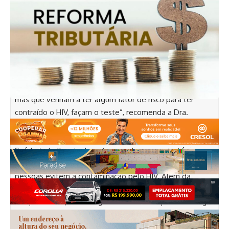
Centrais e Básicas de Saúde e o resultado sai em cerca
de 30 minutos. “O teste de HIV é recomendado como
rotina, não é necessário que a pessoa esteja doente ou
que esteja grávida. A gente recomenda sempre que, a
partir do momento que a pessoa tenha uma exposição
que pode ser de risco, após o início da sua vida sexual, ou
até mesmo pessoas que não têm uma vida sexual ativa,
mas que venham a ter algum fator de risco para ter
contraído o HIV, façam o teste”, recomenda a Dra.
Vanessa Teixeira. Prevenção Em se tratando de
prevenção, a médica esclarece, ainda, que o Ministério da
Saúde trabalha atualmente com diversas estratégias
combinadas, oferecendo mais alternativas para que as
pessoas evitem a contaminação pelo HIV. Além da
recomendação do uso do preservativo em qualquer
relação sexual, da testagem e da distribuição de seringas
estéreis para usuários de drogas venosas, mais
recentemente surgiram as Profilaxias Pré-Exposição