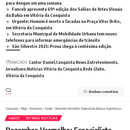
para dengue em uma semana
Funceb apresenta 69ª edição dos Salões de Artes Visuais
da Bahia em Vitória da Conquista
Urgente: Homem é morto a facadas na Praça Vitor Brito,
em Vitória da Conquista
Secretaria Municipal de Mobilidade Urbana tem novos
telefones para informar emergências de trânsito
São Silvestre 2025: Prova chega à centésima edição
MARCADO:
Cantor Daniel
Conquista News
Entretenimento
Jornalismo
Notícias Vitória da Conquista
Rede Globo
Vitória da Conquista
Nenhum comentário
Conquista
>
Blog
>
Economia
>
Saúde
>
Dezembro Vermelho: Especialista destaca importância da testagem e avanços na prevenção ao HIV
SAÚDE
ÚLTIMAS NOTÍCIAS