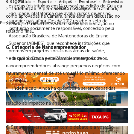
e esgoto.
Polícia
Esporte
Artigos
Eventos+
Entrevistas
estrelas (distrituídas em 14 cursos) na edição do Guia da
Indefinição
: A permanência das regras de cashback,
Contato
Sobre
Faculdade, plataforma que avalia cursos de ensino
como aprovadas na Câmara, ainda está em discussão no
superior país afora. Desde 2012 recebe o selo de
Por favor, click na logo, escreva e dê enter para falar
Senado, e há incertezas sobre sua implementação no
instituição socialmente responsável, concedido pela
relatório final.
Associação Brasileira de Mantenedoras de Ensino
Superior (ABMES), que reconhece instituições que
6.
Categoria de Nanoempreendedor
promovem projetos sociais nas áreas de saúde,
educação, cultura e meio ambiente, entre outros.
O que é
: Criada pela Câmara, a categoria de
nanoempreendedores abrange pequenos negócios com
faturamento mensal de até um salário mínimo, oferecendo
uma tributação reduzida.
Indefinição
: Ainda há questões a serem debatidas
sobre a manutenção dessa categoria, especialmente em
relação ao impacto na arrecadação tributária e na
simplificação do sistema.
O Senado deverá avançar com o debate e a votação