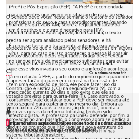
(PreP) e Pós-Exposição (PEP). “A PreP é recomendada
para pacientes que vivem em situação de risco, ou seja,
O Senado deve votar, nesta semana, o relatório do senador
profissionais do sexo e casais sorodiscordantes (quando
Eduardo Braga (MDB-AM) sobre a regulamentação da
um é positivo e o outro é negativo para HIV).
reforma tributária. Após aprovação na Câmara, o texto
precisa ser agora analisado pelos senadores, e há
É como se fosse um tratamento anterior à exposição ao
expectativa de que o relator sugira modificações em alguns
vírus, para no caso de isso acontecer, a pessoa já possuir
pontos discutidos pelos deputados. Braga deve revelar
no sangue níveis de medicamento suficientes para evitar
suas propostas de alterações nesta segunda-feira.
que esse vírus invada o seu corpo e a infecção aconteça.
Nenhum comentário
Já em relação à PEP, a partir do momento que o paciente
A apresentação do parecer ocorrerá na Comissão de
tem uma exposição de risco, ele pode fazer uso da
Constituição e Justiça (CCJ) na segunda-feira (9), com a
medicação durante 28 dias e isso evita que ele se
votação prevista para quarta-feira (11). Caso aprovado, o
contamine. Vale destacar que a PEP deve ser iniciada até
texto seguirá para o plenário no mesmo dia. Embora as
no máximo 72h após a exposição de risco”, orienta a
//
diretrizes gerais da reforma tributária tenham sido
infectologista. A professora da UniFG defende, por fim, a
aprovadas no ano passado, o Congresso agora se dedica a
I
importância da quebra do preconceito e da consolidação
nfluenciamos mais de 8 mil pessoas todos os dias e somos
discutir os projetos que irão regular a nova estrutura do
o canal de notícias que mais cresce na Bahia
de uma estratégia em que se fale sobre o HIV nas
sistema tributário brasileiro.
Unidades de Saúde, incentivando as pessoas que passam