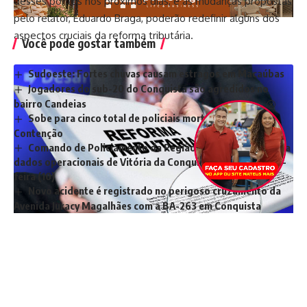
desses pontos nos próximos dias, e as mudanças propostas
pelo relator, Eduardo Braga, poderão redefinir alguns dos
aspectos cruciais da reforma tributária.
Você pode gostar também
Sudoeste: Fortes chuvas causam estragos em Macaúbas
Jogadores do sub-20 do Conquista são agredidos no
bairro Candeias
Sobe para cinco total de policiais mortos na Operação
Contenção
Comando de Policiamento da Região Sudoeste apresenta
dados operacionais de Vitória da Conquista nesta segunda-
feira (10)
Novo acidente é registrado no perigoso cruzamento da
Avenida Juracy Magalhães com a BA-263 em Conquista