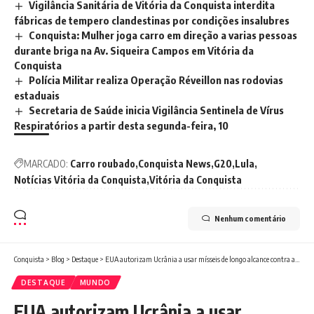
Vigilância Sanitária de Vitória da Conquista interdita
fábricas de tempero clandestinas por condições insalubres
Conquista: Mulher joga carro em direção a varias pessoas
durante briga na Av. Siqueira Campos em Vitória da
Conquista
Polícia Militar realiza Operação Réveillon nas rodovias
estaduais
Secretaria de Saúde inicia Vigilância Sentinela de Vírus
Respiratórios a partir desta segunda-feira, 10
MARCADO:
Carro roubado
Conquista News
G20
Lula
Notícias Vitória da Conquista
Vitória da Conquista
Nenhum comentário
Conquista
>
Blog
>
Destaque
>
EUA autorizam Ucrânia a usar mísseis de longo alcance contra a Rússia
DESTAQUE
MUNDO
EUA autorizam Ucrânia a usar