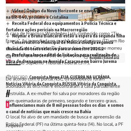
Vídeo | Ônibus da Novo Horizonte se envolve em acidente
na BR-040, próximo a Cristalina
Receita Federal doa equipamentos à Polícia Técnica e
fortalece ações periciais na Macrorregião
A casa de Francisco Wanderley Luiz, conhecido como “Tiu
Neymar e Bruna Biancardi estão à espera da segunda filha
França”, foi incendiada na manhã deste domingo (17), em Rio
Conservatório Municipal de Música divulga segunda
do Sul, Santa Catarina. Tiu França foi o homem que morreu
chamada do teste seletivo para o semestre 2026.2
Prefeitura lança edital de licitação para realização de
na última quarta-feira (13) ao provocar duas explosões na
Nenhum comentário
obra de drenagem na Avenida Caracas e no bairro Jurema
frente do Supremo Tribunal Federal (STF).
MARCADO:
Conquista News
EUA
GUERRA NA UCRÂNIA
De acordo com o portal NSC, os bombeiros foram
Notícias Vitória da Conquista
RÚSSIA
Vitória da Conquista
acionados às 6h57min e encontraram a casa parcialmente
//
destruída. A ex-mulher foi salva por moradores da região
com queimaduras de primeiro, segundo e terceiro graus.
I
nfluenciamos mais de 8 mil pessoas todos os dias e somos
o canal de notícias que mais cresce na Bahia
O local foi alvo de um mandado de busca e apreensão da
Polícia Federal (PF) na última quinta-feira (14). No local, a PF
Arquivos