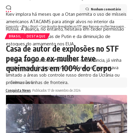
Nenhum comentário
Kiev implora há meses que a Otan permita o uso de mísseis
americanos ATACAMS para atingir alvos no interior da
Conquista
>
Blog
>
Brasil
>
Casa de autor de explosões no STF pega fogo e ex-mulher teve queimaduras em 100% do Corpo
Rússia. A aliança, no entanto, hesitava em ceder permissão
por temor das ameaças de Putin e da diminuição de
BRASIL
DESTAQUE
estoques do armamento nos EUA.
Casa de autor de explosões no STF
pega fogo e ex-mulher teve
O míssil, com alcance de até 300 km de distância, já vinha
queimaduras em 100% do Corpo
sendo enviado às forças ucranianas, mas seu uso estava
limitado a áreas sob controle russo dentro da Ucrânia ou
próximas às linhas de fronteira.
1 leitura mínima
Conquista News
Publicados 17 de novembro de 2024
Ultima atualização: 17 de novembro de 2024 15:25