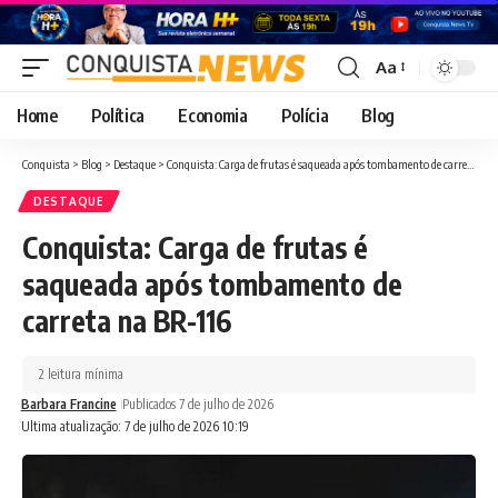
Aa
Font
Resizer
Home
Política
Economia
Polícia
Blog
Conquista
>
Blog
>
Destaque
>
Conquista: Carga de frutas é saqueada após tombamento de carreta na BR-116
DESTAQUE
Conquista: Carga de frutas é
saqueada após tombamento de
carreta na BR-116
2 leitura mínima
Barbara Francine
Publicados 7 de julho de 2026
Ultima atualização: 7 de julho de 2026 10:19