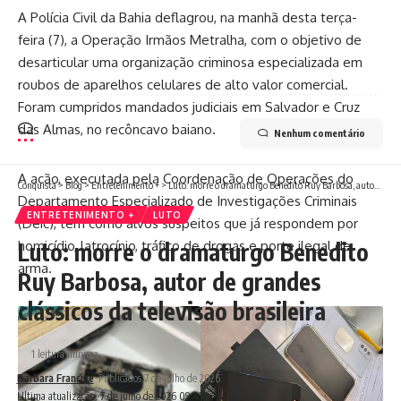
A Polícia Civil da Bahia deflagrou, na manhã desta terça-
feira (7), a Operação Irmãos Metralha, com o objetivo de
desarticular uma organização criminosa especializada em
roubos de aparelhos celulares de alto valor comercial.
Foram cumpridos mandados judiciais em Salvador e Cruz
das Almas, no recôncavo baiano.
Nenhum comentário
A ação, executada pela Coordenação de Operações do
Conquista
>
Blog
>
Entretenimento +
>
Luto: morre o dramaturgo Benedito Ruy Barbosa, autor de grandes clássicos da televisão brasileira
Departamento Especializado de Investigações Criminais
ENTRETENIMENTO +
LUTO
(Deic), tem como alvos suspeitos que já respondem por
homicídio, latrocínio, tráfico de drogas e porte ilegal de
Luto: morre o dramaturgo Benedito
arma.
Ruy Barbosa, autor de grandes
clássicos da televisão brasileira
1 leitura mínima
Barbara Francine
Publicados 7 de julho de 2026
Ultima atualização: 7 de julho de 2026 09:43