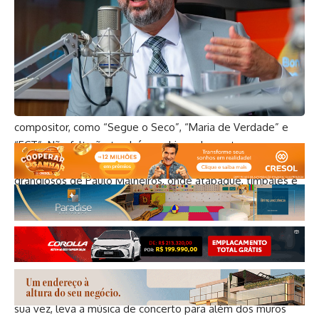
vez o filho da terra entrelaçado com a potência da
Orquestra regida por Rodrigo Toffolo.
No repertório, sucessos que ecoam nos quatro cantos do
país, como “Amor I Love You”, “Já Sei Namorar” e “Vilarejo”,
ao lado de canções que revelam a força poética do
compositor, como “Segue o Seco”, “Maria de Verdade” e
“ECT”. Não faltarão também os hinos dançantes
“Quixabeira” e “A Namorada”, todos revisitados em arranjos
grandiosos de Paulo Malheiros, onde atabaque, timbales e
berimbau conversam com as cordas sinfônicas.
Para o maestro Rodrigo Toffolo, essa união é um gesto de
brasilidade em estado puro. “Brown é um dos maiores
cronistas musicais do nosso tempo. Traz a baianidade, a
força dos terreiros, o batuque do carnaval. A Orquestra, por
sua vez, leva a música de concerto para além dos muros