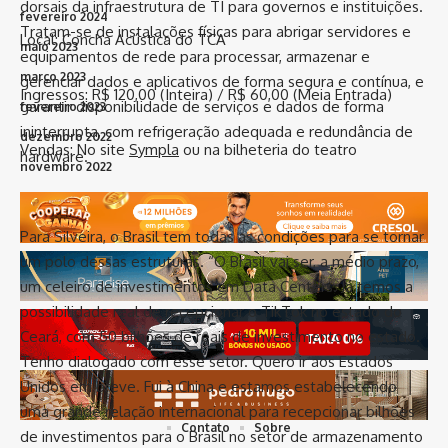
dorsais da infraestrutura de TI para governos e instituições.
fevereiro 2024
Tratam-se de instalações físicas para abrigar servidores e
Local: Concha Acústica do TCA
maio 2023
equipamentos de rede para processar, armazenar e
março 2023
gerenciar dados e aplicativos de forma segura e contínua, e
Ingressos: R$ 120,00 (Inteira) / R$ 60,00 (Meia Entrada)
garantir disponibilidade de serviços e dados de forma
fevereiro 2023
ininterrupta, com refrigeração adequada e redundância de
dezembro 2022
Vendas: No site
Sympla
ou na bilheteria do teatro
hardware.
novembro 2022
outubro 2022
Para Silveira, o Brasil tem todas as condições para se tornar
um polo dessas estruturas. “O Brasil vai ser, a médio prazo,
um celeiro de investimentos em Data Centers. Já temos a
possibilidade real de recepcionar o TikTok no estado do
Siga-nos
Ceará, com 50 bilhões de reais de investimento no estado.
Tenho dialogado com esse setor. Quero ir aos Estados
Home
Blog
Vit. da Conquista
Bahia
Brasil
Política
Unidos em breve. Fui à China e estamos estabelecendo
Polícia
Esporte
Artigos
Eventos+
Entrevistas
uma grande relação internacional para recepcionar bilhões
Contato
Sobre
de investimentos para o Brasil no setor de armazenamento