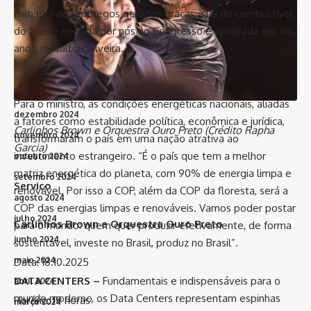
maio 2025
milhares de empregos gerados graças à lei do combustível
do futuro enviada por nós ao Congresso e aprovada em um
abril 2025
ano”, ressaltou Silveira.
março 2025
fevereiro 2025
janeiro 2025
Para o ministro, as condições energéticas nacionais, aliadas
dezembro 2024
a fatores como estabilidade política, econômica e jurídica,
Carlinhos Brown e Orquestra Ouro Preto (Crédito Rapha
novembro 2024
transformaram o país em uma nação atrativa ao
Garcia)
investimento estrangeiro. “É o país que tem a melhor
outubro 2024
matriz energética do planeta, com 90% de energia limpa e
setembro 2024
Serviço
renovável. Por isso a COP, além da COP da floresta, será a
agosto 2024
COP das energias limpas e renováveis. Vamos poder postar
julho 2024
Carlinhos Brown e Orquestra Ouro Preto
para o mundo: quem quer produzir efetivamente, de forma
junho 2024
sustentável, investe no Brasil, produz no Brasil”.
maio 2024
Data: 18.10.2025
DATA CENTERS –
Fundamentais e indispensáveis para o
abril 2024
mundo moderno, os Data Centers representam espinhas
Horário: 19 horas
março 2024