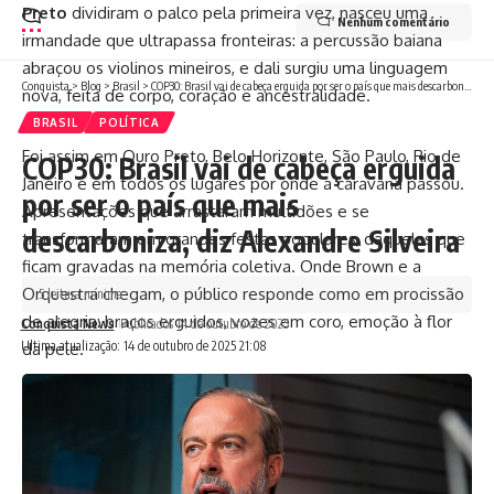
Preto
dividiram o palco pela primeira vez, nasceu uma
Nenhum comentário
irmandade que ultrapassa fronteiras: a percussão baiana
abraçou os violinos mineiros, e dali surgiu uma linguagem
Conquista
>
Blog
>
Brasil
>
COP30: Brasil vai de cabeça erguida por ser o país que mais descarboniza, diz Alexandre Silveira
nova, feita de corpo, coração e ancestralidade.
BRASIL
POLÍTICA
Foi assim em Ouro Preto, Belo Horizonte, São Paulo, Rio de
COP30: Brasil vai de cabeça erguida
Janeiro e em todos os lugares por onde a caravana passou.
por ser o país que mais
Apresentações que arrastaram multidões e se
descarboniza, diz Alexandre Silveira
transformaram em grandes festas populares, daquelas que
ficam gravadas na memória coletiva. Onde Brown e a
Orquestra chegam, o público responde como em procissão
5 leitura mínima
de alegria: braços erguidos, vozes em coro, emoção à flor
Conquista News
Publicados 14 de outubro de 2025
Ultima atualização: 14 de outubro de 2025 21:08
da pele.
No dia 18 de outubro, às 19h, é a vez da Concha Acústica do
Teatro Castro Alves, em Salvador, receber novamente esse
espetáculo que já nasce com as virtudes de um clássico. A
Bahia, que viu nascer Brown no Candeal, acolherá mais uma