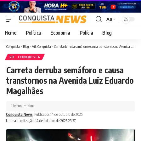
Aa
Font
Resizer
Home
Política
Economia
Polícia
Blog
Conquista
>
Blog
>
Vit. Conquista
>
Carreta derruba semáforo e causa transtornos na Avenida Luiz Eduardo Magalhães
VIT. CONQUISTA
Carreta derruba semáforo e causa
transtornos na Avenida Luiz Eduardo
Magalhães
1 leitura mínima
Conquista News
Publicados 14 de outubro de 2025
Ultima atualização: 14 de outubro de 2025 23:37