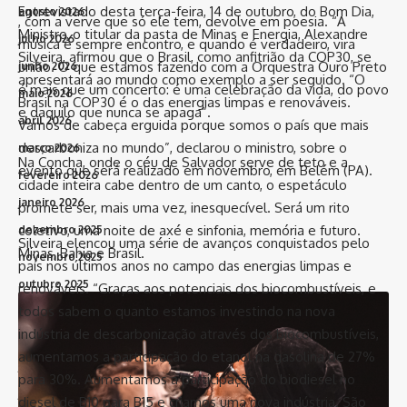
Entrevistado desta terça-feira, 14 de outubro, do Bom Dia,
agosto 2026
, com a verve que só ele tem, devolve em poesia. “A
Ministro, o titular da pasta de Minas e Energia, Alexandre
julho 2026
música é sempre encontro, e quando é verdadeiro, vira
Silveira, afirmou que o Brasil, como anfitrião da COP30, se
união. O que estamos fazendo com a Orquestra Ouro Preto
junho 2026
apresentará ao mundo como exemplo a ser seguido. “O
é mais que um concerto: é uma celebração da vida, do povo
maio 2026
Brasil na COP30 é o das energias limpas e renováveis.
e daquilo que nunca se apaga”.
abril 2026
Vamos de cabeça erguida porque somos o país que mais
descarboniza no mundo”, declarou o ministro, sobre o
março 2026
Na Concha, onde o céu de Salvador serve de teto e a
evento que será realizado em novembro, em Belém (PA).
fevereiro 2026
cidade inteira cabe dentro de um canto, o espetáculo
janeiro 2026
promete ser, mais uma vez, inesquecível. Será um rito
coletivo, uma noite de axé e sinfonia, memória e futuro.
dezembro 2025
Silveira elencou uma série de avanços conquistados pelo
Minas, Bahia e Brasil.
novembro 2025
país nos últimos anos no campo das energias limpas e
outubro 2025
renováveis. “Graças aos potenciais dos biocombustíveis, e
todos sabem o quanto estamos investindo na nova
setembro 2025
indústria de descarbonização através dos biocombustíveis,
agosto 2025
aumentamos a participação do etanol na gasolina de 27%
julho 2025
para 30%. Aumentamos a participação do biodiesel no
junho 2025
diesel de B10 para B15 e criamos uma nova indústria. São