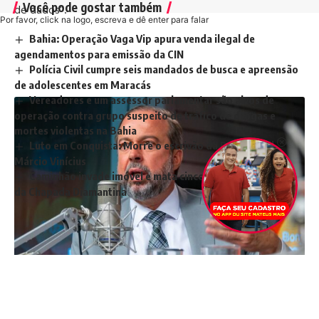
Você pode gostar também
de dados”.
Por favor, click na logo, escreva e dê enter para falar
Bahia: Operação Vaga Vip apura venda ilegal de
agendamentos para emissão da CIN
Polícia Civil cumpre seis mandados de busca e apreensão
de adolescentes em Maracás
Vereadores e um assessor parlamentar são alvos de
operação contra grupo suspeito de tráfico de drogas e
mortes violentas na Bahia
Luto em Conquista: Morre o escrivão da Polícia Civil
Márcio Vinícius
Caminhão invade imóvel e mata cinco pessoas em cidade
da Chapada Diamantina
MARCADO:
Conquista News
Notícias Vitória da Conquista
Sudoeste Baiano
Vitória da Conquista