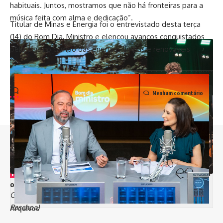
habituais. Juntos, mostramos que não há fronteiras para a
música feita com alma e dedicação”.
Titular de Minas e Energia foi o entrevistado desta terça
(14) do Bom Dia, Ministro e elencou avanços conquistados
pelo país no campo das energias limpas e renováveis
Nenhum comentário
//
I
nfluenciamos mais de 8 mil pessoas todos os dias e somos
o canal de notícias que mais cresce na Bahia
Carlinhos Brown e Orquestra Ouro Preto (Crédito Barbara
Paschoa)
Arquivos