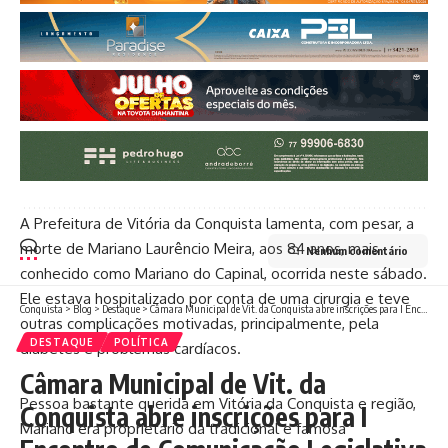
A Prefeitura de Vitória da Conquista lamenta, com pesar, a
morte de Mariano Laurêncio Meira, aos 84 anos, mais
Nenhum comentário
conhecido como Mariano do Capinal, ocorrida neste sábado.
Ele estava hospitalizado por conta de uma cirurgia e teve
Conquista
>
Blog
>
Destaque
>
Câmara Municipal de Vit. da Conquista abre inscrições para I Encontro de Comunicação Legislativa que acontece em outubro
outras complicações motivadas, principalmente, pela
DESTAQUE
POLÍTICA
diabetes e problemas cardíacos.
Câmara Municipal de Vit. da
Pessoa bastante querida em Vitória da Conquista e região,
Conquista abre inscrições para I
Mariano era proprietário da tradicional e famosa