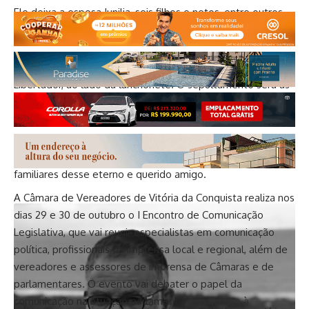
Ele deixa a esposa Junilia, seis filhos e netos, entre outros
familiares, além de muitos amigos.
O corpo está sendo velado na Comunidade Cristo
Libertador, ao lado da lanchonete. O sepultamento será às
11h deste domingo, no Capinal.
Neste momento de dor, a prefeita Sheila Lemos, em nome
do Governo Municipal, manifesta pesar e solidariedade aos
familiares desse eterno e querido amigo.
A Câmara de Vereadores de Vitória da Conquista realiza nos
dias 29 e 30 de outubro o I Encontro de Comunicação
Legislativa, que vai reunir especialistas em comunicação
política, profissionais da imprensa local e regional, além de
vereadores e assessores de imprensa de Câmaras e de
parlamentares. O evento vai debater o papel da
comunicação na atuação parlamentar e o acesso à