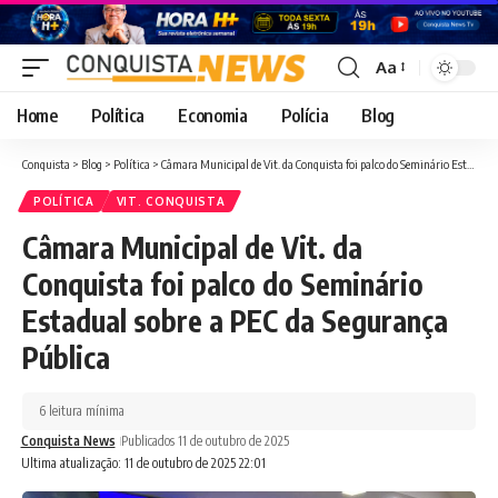
Aa
Font
Resizer
Home
Política
Economia
Polícia
Blog
Conquista
>
Blog
>
Política
>
Câmara Municipal de Vit. da Conquista foi palco do Seminário Estadual sobre a PEC da Segurança Pública
POLÍTICA
VIT. CONQUISTA
Câmara Municipal de Vit. da
Conquista foi palco do Seminário
Estadual sobre a PEC da Segurança
Pública
6 leitura mínima
Conquista News
Publicados 11 de outubro de 2025
Ultima atualização: 11 de outubro de 2025 22:01