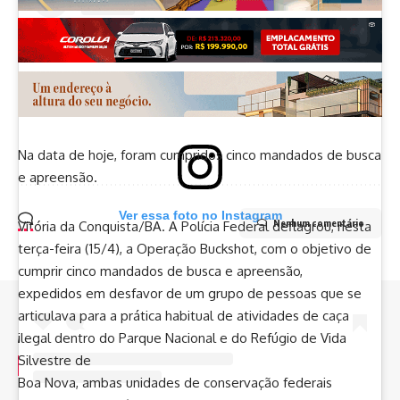
Na data de hoje, foram cumpridos cinco mandados de busca
e apreensão.
Ver essa foto no Instagram
Nenhum comentário
Vitória da Conquista/BA. A Polícia Federal deflagrou, nesta
terça-feira (15/4), a Operação Buckshot, com o objetivo de
cumprir cinco mandados de busca e apreensão,
expedidos em desfavor de um grupo de pessoas que se
articulava para a prática habitual de atividades de caça
//
ilegal dentro do Parque Nacional e do Refúgio de Vida
Silvestre de
I
nfluenciamos mais de 8 mil pessoas todos os dias e somos
Boa Nova, ambas unidades de conservação federais
o canal de notícias que mais cresce na Bahia