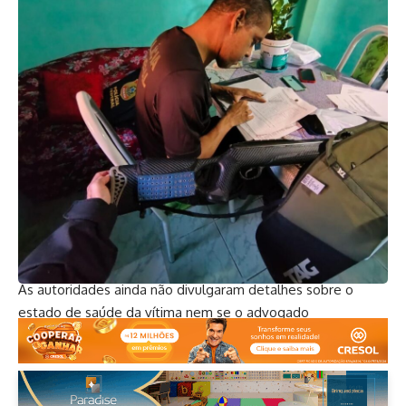
levada a um hospital da capital alagoana. Em seguida, ela
foi encaminhada à delegacia para prestar depoimento.
Segundo a PM, João Neto foi localizado nos arredores do
hospital para onde a mulher foi levada. Ele pilotava uma
motocicleta com outra pessoa na garupa e, conforme relato
da corporação, realizava manobras próximo à unidade de
saúde.
Diante da situação, foi dada voz de prisão ao suspeito, que
foi conduzido à Central para os procedimentos cabíveis.
As autoridades ainda não divulgaram detalhes sobre o
estado de saúde da vítima nem se o advogado
permanecerá detido após os depoimentos.