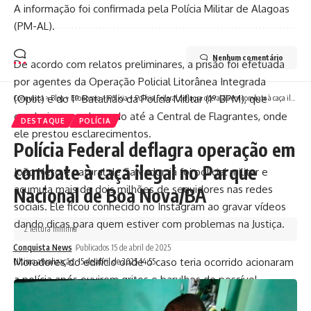
A informação foi confirmada pela Polícia Militar de Alagoas
(PM-AL).
Nenhum comentário
De acordo com relatos preliminares, a prisão foi efetuada
por agentes da Operação Policial Litorânea Integrada
(Oplit) e do 1º Batalhão da Polícia Militar (1º BPM), que
Conquista
>
Blog
>
Economia
>
Polícia
>
Polícia Federal deflagra operação em combate à caça ilegal no Parque Nacional de Boa Nova/BA
conduziram o advogado até a Central de Flagrantes, onde
DESTAQUE
POLÍCIA
ele prestou esclarecimentos.
Polícia Federal deflagra operação em
combate à caça ilegal no Parque
João Neto é natural de Salvador, já foi policial militar e
acumula mais de dois milhões de seguidores nas redes
Nacional de Boa Nova/BA
sociais. Ele ficou conhecido no Instagram ao gravar vídeos
dando dicas para quem estiver com problemas na Justiça.
2 leitura mínima
Conquista News
Publicados 15 de abril de 2025
Moradores do edifício onde o caso teria ocorrido acionaram
Ultima atualização: 15 de abril de 2025 14:55
a polícia após ouvirem gritos e barulhos de possível
agressão no interior do imóvel. A vítima foi socorrida e