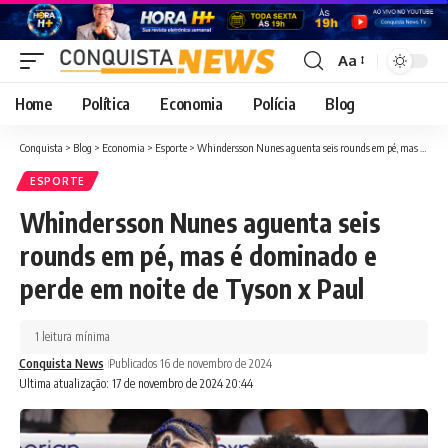
Aa
Font
Resizer
Home
Política
Economia
Polícia
Blog
Conquista
>
Blog
>
Economia
>
Esporte
>
Whindersson Nunes aguenta seis rounds em pé, mas é dominado e perde em noite de Tyson x Paul
ESPORTE
Whindersson Nunes aguenta seis
rounds em pé, mas é dominado e
perde em noite de Tyson x Paul
1 leitura mínima
Conquista News
Publicados 16 de novembro de 2024
Ultima atualização: 17 de novembro de 2024 20:44