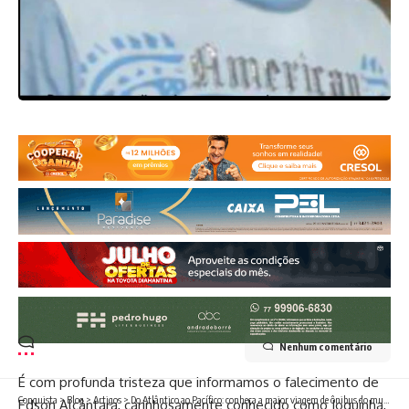
Nenhum comentário
É com profunda tristeza que informamos o falecimento de
Conquista
>
Blog
>
Artigos
>
Do Atlântico ao Pacífico: conheça a maior viagem de ônibus do mundo, saindo do RJ
Edson Alcântara, carinhosamente conhecido como Joquinha,