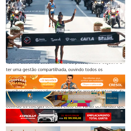
Acompanhado de técnicos administrativos e de sua
assessoria direta, o presidente Ivan Cordeiro destacou, mais
uma vez, seu compromisso de realizar uma gestão
democrática e aberta à participação de todas as forças
políticas e partidárias internas. Também destacou sua
intenção de investir nos canais de comunicação para
melhorar a interlocução entre o legislativo e a população.
“Como dissemos ontem no ato de posse, nosso objetivo é
ter uma gestão compartilhada, ouvindo todos os
vereadores e buscando acertar o máximo possível na
gestão da Casa”, afirmou Ivan Cordeiro, segundo quem as
reuniões com vereadores para discutir assuntos internos da
Câmara serão habituais. “Certamente, conversando e
ouvindo os colegas teremos êxito em várias demandas que
pretendemos levar adiante nos próximos dois anos”,
ressaltou o presidente.