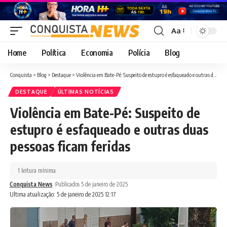
Aa
Font
Resizer
Home
Política
Economia
Polícia
Blog
Conquista
>
Blog
>
Destaque
>
Violência em Bate-Pé: Suspeito de estupro é esfaqueado e outras duas pessoas ficam feridas
DESTAQUE
ÚLTIMAS NOTÍCIAS
Violência em Bate-Pé: Suspeito de
estupro é esfaqueado e outras duas
pessoas ficam feridas
1 leitura mínima
Conquista News
Publicados 5 de janeiro de 2025
Ultima atualização: 5 de janeiro de 2025 12:17