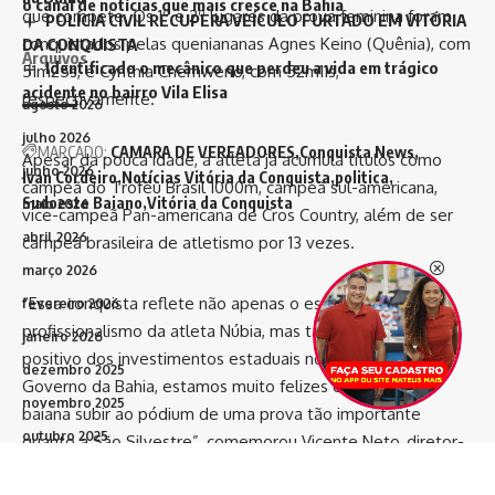
o canal de notícias que mais cresce na Bahia
que compete. Os 1º e 2º lugares da prova feminina foram
POLÍCIA CIVIL RECUPERA VEÍCULO FURTADO EM VITÓRIA
conquistados pelas queniananas Agnes Keino (Quênia), com
DA CONQUISTA
Arquivos
Identificado o mecânico que perdeu a vida em trágico
51m25s, e Cynthia Chemweno, com 52m11s,
acidente no bairro Vila Elisa
respectivamente.
agosto 2026
julho 2026
MARCADO:
CAMARA DE VEREADORES
Conquista News
Apesar da pouca idade, a atleta já acumula títulos como
junho 2026
Ivan Cordeiro
Notícias Vitória da Conquista
politica
campeã do Troféu Brasil 1000m, campeã sul-americana,
Sudoeste Baiano
Vitória da Conquista
maio 2026
vice-campeã Pan-americana de Cros Country, além de ser
abril 2026
campeã brasileira de atletismo por 13 vezes.
março 2026
“Essa conquista reflete não apenas o esforço e
fevereiro 2026
profissionalismo da atleta Núbia, mas também o impacto
janeiro 2026
positivo dos investimentos estaduais no esporte. Nós, do
dezembro 2025
Governo da Bahia, estamos muito felizes em ver uma
novembro 2025
baiana subir ao pódium de uma prova tão importante
outubro 2025
quanto a São Silvestre”, comemorou Vicente Neto, diretor-
geral da Superintendência dos Desportos do Estado da
setembro 2025