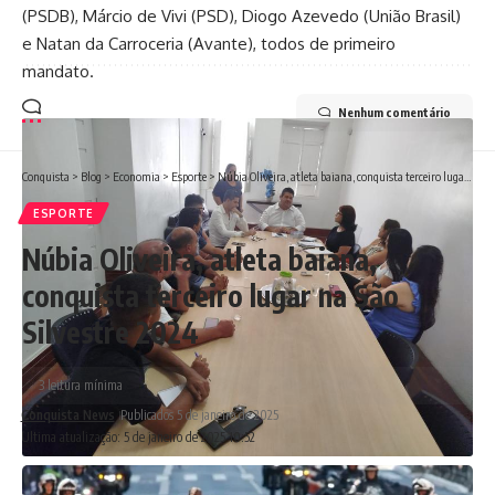
(PSDB), Márcio de Vivi (PSD), Diogo Azevedo (União Brasil)
e Natan da Carroceria (Avante), todos de primeiro
mandato.
Nenhum comentário
Conquista
>
Blog
>
Economia
>
Esporte
>
Núbia Oliveira, atleta baiana, conquista terceiro lugar na São Silvestre 2024
ESPORTE
Núbia Oliveira, atleta baiana,
conquista terceiro lugar na São
Silvestre 2024
3 leitura mínima
Conquista News
Publicados 5 de janeiro de 2025
Ultima atualização: 5 de janeiro de 2025 10:52