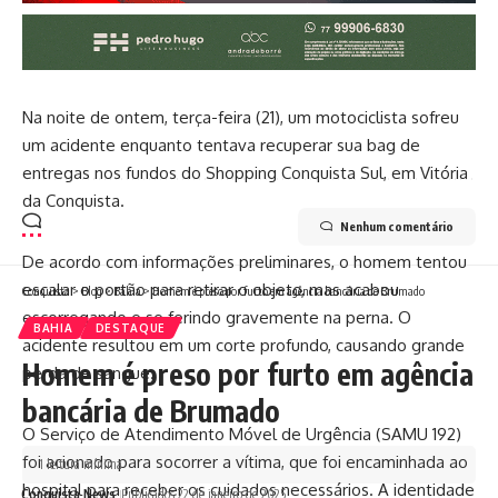
Na noite de ontem, terça-feira (21), um motociclista sofreu
um acidente enquanto tentava recuperar sua bag de
entregas nos fundos do Shopping Conquista Sul, em Vitória
da Conquista.
Nenhum comentário
De acordo com informações preliminares, o homem tentou
escalar o portão para retirar o objeto, mas acabou
Conquista
>
Blog
>
Bahia
>
Homem é preso por furto em agência bancária de Brumado
escorregando e se ferindo gravemente na perna. O
BAHIA
DESTAQUE
acidente resultou em um corte profundo, causando grande
Homem é preso por furto em agência
perda de sangue.
bancária de Brumado
O Serviço de Atendimento Móvel de Urgência (SAMU 192)
foi acionado para socorrer a vítima, que foi encaminhada ao
1 leitura mínima
hospital para receber os cuidados necessários. A identidade
Conquista News
Publicados 22 de janeiro de 2025