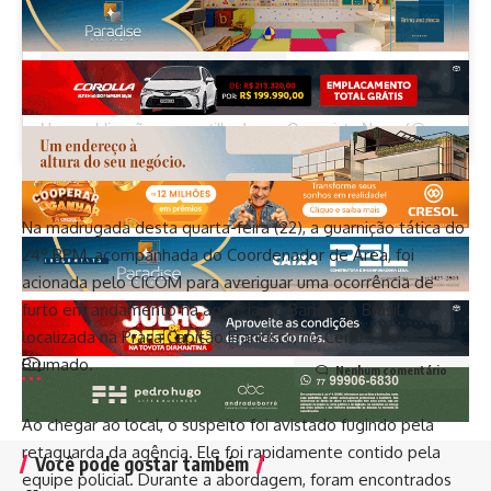
Uma publicação compartilhada por Conquista News (@conquista.news)
Na madrugada desta quarta-feira (22), a guarnição tática do
24º BPM, acompanhada do Coordenador de Área, foi
acionada pelo CICOM para averiguar uma ocorrência de
furto em andamento na agência do Banco do Brasil,
localizada na Praça Capitão Francisco, no Centro de
Brumado.
Nenhum comentário
Ao chegar ao local, o suspeito foi avistado fugindo pela
retaguarda da agência. Ele foi rapidamente contido pela
Você pode gostar também
equipe policial. Durante a abordagem, foram encontrados