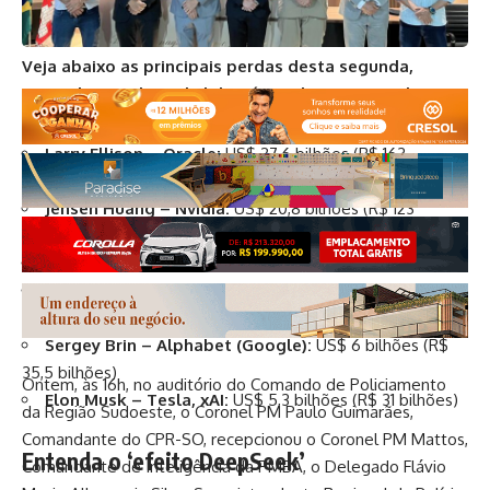
Veja abaixo as principais
perdas
desta segunda,
segundo o ranking de bilionários da revista Forbes:
Larry Ellison – Oracle:
US$ 27,6 bilhões (R$ 163
bilhões)
Jensen Huang – Nvidia:
US$
20,8 bilhões (R$ 123
bilhões)
Michael Dell – Dell:
US$ 12,5 bilhões (R$ 74 bilhões)
Larry Page – Alphabet (Google):
US$ 6,4 bilhões (R$
37,9 bilhões)
Sergey Brin – Alphabet (Google):
US$ 6 bilhões (R$
35,5 bilhões)
Ontem, às 16h, no auditório do Comando de Policiamento
Elon Musk – Tesla, xAI:
US$ 5,3 bilhões (R$ 31 bilhões)
da Região Sudoeste, o Coronel PM Paulo Guimarães,
Comandante do CPR-SO, recepcionou o Coronel PM Mattos,
Entenda o ‘efeito DeepSeek’
Comandante de Inteligência da PMBA, o Delegado Flávio