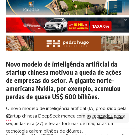
Novo modelo de inteligência artificial da
startup chinesa motivou a queda de ações
de empresas do setor. A gigante norte-
americana Nvidia, por exemplo, acumulou
perdas de quase US$ 600 bilhões.
O novo modelo de inteligência artificial (IA)
produzido pela
startup chinesa DeepSeek mexeu com os mercados nesta
Nenhum comentário
segunda-feira (27) e fez as fortunas de magnatas da
tecnologia caírem bilhões de dólares.