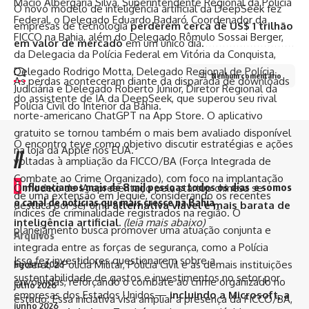
Macio Albergaria Silva, Superintendente Regional da Polícia
O novo modelo de inteligência artificial da DeepSeek fez
Federal, o Delegado Eduardo Badaró, Coordenador da
empresas de tecnologia
perderem cerca de US$ 1 trilhão
FICCO na Bahia, além do Delegado Rômulo Sossai Berger,
em valor de mercado
em um único dia.
da Delegacia da Polícia Federal em Vitória da Conquista,
Delegado Rodrigo Motta, Delegado Regional de Polícia
Nenhum comentário
As perdas aconteceram diante da disparada de downloads
Judiciária e Delegado Roberto Júnior, Diretor Regional da
do assistente de IA da DeepSeek, que superou seu rival
Polícia Civil do Interior da Bahia.
norte-americano ChatGPT na App Store. O aplicativo
gratuito se tornou também o mais bem avaliado disponível
O encontro teve como objetivo discutir estratégias e ações
na loja da Apple nos EUA.
//
voltadas à ampliação da FICCO/BA (Força Integrada de
Combate ao Crime Organizado), com foco na implantação
I
nfluenciamos mais de 8 mil pessoas todos os dias e somos
O modelo de IA apresentado pela startup chinesa se
de uma extensão em Jequié, considerando os recentes
o canal de notícias que mais cresce na Bahia
destaca por ser uma
alternativa viável e mais barata de
índices de criminalidade registrados na região. O
inteligência artificial.
(leia mais abaixo)
planejamento busca promover uma atuação conjunta e
Arquivos
integrada entre as forças de segurança, como a Polícia
Isso fez investidores questionarem sobre a
Federal, a Polícia Militar, Polícia Civil e as demais instituições
agosto 2026
sustentabilidade de gastos e investimentos no setor por
envolvidas, reforçando o combate ao crime organizado no
julho 2026
empresas dos Estados Unidos—
incluindo a Microsoft, a
estado. Essa iniciativa visa ampliar a presença da FICCO/BA,
junho 2026