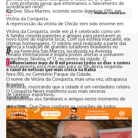
É com profundo pesar que informamos o falecimento de
acreditaram nele!”
Antônio Silva Martins, ocorrido neste domingo (09), em
Nenhum comentário
Vitória da Conquista.
A repercussão da vitória de Chicão tem sido enorme em
Vitória da Conquista, onde ele já é celebrado como um
A família convida parentes e amigos para prestarem as
novo ícone do esporte local. Com sua estreia marcante, ele
últimas homenagens. O velório será realizado a partir das
reforça a tradição de grandes lutadores brasileiros no
//
21h, na Funerária San Marcos, localizada na Avenida
cenário internacional e inspira jovens atletas a sonharem
Crescêncio Silvéria, n° 17, no centro da cidade. O
I
alto.
nfluenciamos mais de 8 mil pessoas todos os dias e somos
sepultamento está marcado para as 15h desta segunda-
o canal de notícias que mais cresce na Bahia
feira (10), no Cemitério Parque da Cidade.
O nome de Vitória da Conquista, mais uma vez, ultrapassa
Arquivos
fronteiras, mostrando que a cidade é um verdadeiro celeiro
O Conquista News manifesta suas mais sinceras
de talentos esportivos.
agosto 2026
condolências aos familiares e amigos neste momento de
dor e luto. Que Deus conforte os corações de todos.
julho 2026
junho 2026
maio 2026
abril 2026