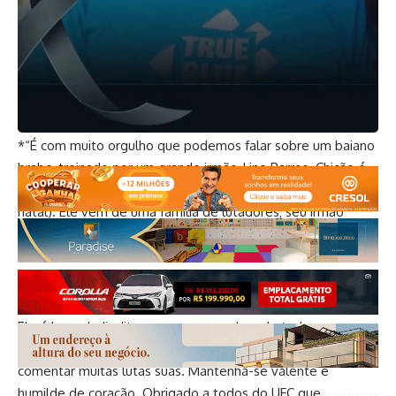
redes sociais. Minotauro destacou o talento do lutador e
sua trajetória sob a orientação de Lino Barros, além do
envolvimento de sua família com o esporte.
Homenagem de Minotauro a Chicão
*“É com muito orgulho que podemos falar sobre um baiano
brabo, treinado por um grande irmão, Lino Barros. Chicão é
meu conterrâneo de Vitória da Conquista (minha terra
natal). Ele vem de uma família de lutadores; seu irmão
Tiago trabalha em projetos sociais. Nosso gigante do bem,
com mais de dois metros de altura, estreou com uma
impressionante vitória no UFC.
Ele é bom de Jiu-Jitsu, mas vem resolvendo todas as suas
lutas na trocação. Vida longa na organização, brabo! Espero
comentar muitas lutas suas. Mantenha-se valente e
humilde de coração. Obrigado a todos do UFC que