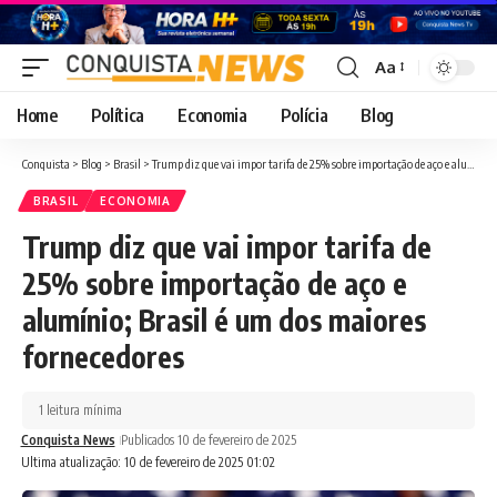
Aa
Font
Resizer
Home
Política
Economia
Polícia
Blog
Conquista
>
Blog
>
Brasil
>
Trump diz que vai impor tarifa de 25% sobre importação de aço e alumínio; Brasil é um dos maiores fornecedores
BRASIL
ECONOMIA
Trump diz que vai impor tarifa de
25% sobre importação de aço e
alumínio; Brasil é um dos maiores
fornecedores
1 leitura mínima
Conquista News
Publicados 10 de fevereiro de 2025
Ultima atualização: 10 de fevereiro de 2025 01:02