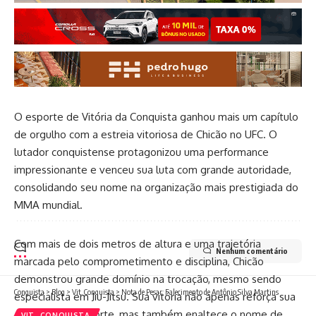
O esporte de Vitória da Conquista ganhou mais um capítulo
de orgulho com a estreia vitoriosa de Chicão no UFC. O
lutador conquistense protagonizou uma performance
impressionante e venceu sua luta com grande autoridade,
consolidando seu nome na organização mais prestigiada do
MMA mundial.
Com mais de dois metros de altura e uma trajetória
Nenhum comentário
marcada pelo comprometimento e disciplina, Chicão
demonstrou grande domínio na trocação, mesmo sendo
Conquista
>
Blog
>
Vit. Conquista
>
Nota de Pesar: Falecimento de Antônio Silva Martins
especialista em Jiu-Jitsu. Sua vitória não apenas reforça sua
ascensão no esporte, mas também enaltece o nome de
VIT. CONQUISTA