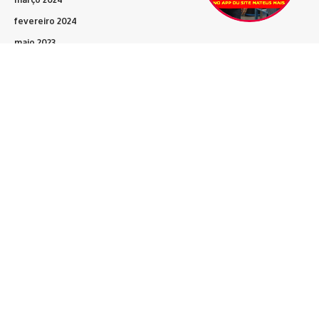
fevereiro 2024
maio 2023
março 2023
fevereiro 2023
dezembro 2022
novembro 2022
outubro 2022
Siga-nos
Home
Blog
Vit. da Conquista
Bahia
Brasil
Política
Polícia
Esporte
Artigos
Eventos+
Entrevistas
Contato
Sobre