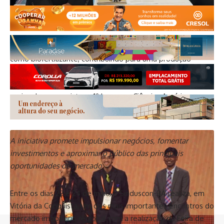
A pesquisa também aproveita os resíduos da erva-doce
como biofertilizante, contribuindo para uma produção
agrícola mais sustentável. O projeto foi aplicado em
fazendas parceiras de Barra do Choça e ganhou destaque
nacional ao conquistar o 1º lugar em Ciências Agrárias na
FEBRACE.
A iniciativa promete impulsionar negócios, fomentar
investimentos e aproximar o público das principais
oportunidades do mercado
Entre os dias 22 e 24 de maio, o Sinduscon-BA realiza, em
Vitória da Conquista, um dos mais importantes encontros do
mercado imobiliário regional com a realização da Feira de