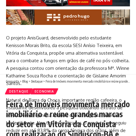
O projeto AnisGuard, desenvolvido pelo estudante
Kenisson Morais Brito, da escola SESI Anísio Teixeira, em
Vitória da Conquista, propõe uma alternativa sustentável
para o combate a fungos em grãos de café no pós-colheita.
A pesquisa contou com orientação da professora Mª. Winne
Katharine Souza Rocha e coorientação de Gislaine Amorim
Conquista
>
Blog
>
Destaque
>
Feira de Imóveis movimenta mercado imobiliário e reúne grandes marcas do setor em Vitória da Conquista com realização do Sinduscon-BA e apoio da Caixa
Santos.
DESTAQUE
ECONOMIA
Natural de Barra do Choça, importante região cafeeira, o
Feira de Imóveis movimenta mercado
estudante desenvolveu a pesquisa utilizando extrato de
imobiliário e reúne grandes marcas
erva-doce (Pimpinella anisum) como fungicida natural e
do setor em Vitória da Conquista
biofertilizante. Nos testes realizados, o produto conseguiu
reduzir em até 83,8% da carga fúngica dos grãos, além de
com realização do Sinduscon-BA e