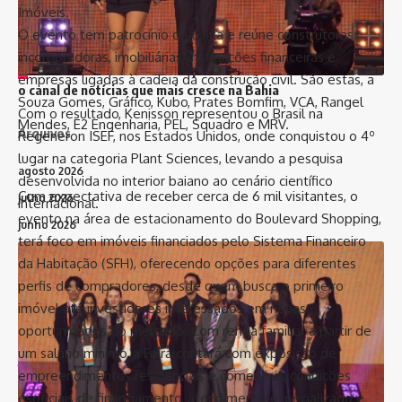
Imóveis.
//
O evento tem patrocínio da Caixa e reúne construtoras,
incorporadoras, imobiliárias, instituições financeiras e
I
nfluenciamos mais de 8 mil pessoas todos os dias e somos
empresas ligadas à cadeia da construção civil. São estas, a
o canal de notícias que mais cresce na Bahia
Souza Gomes, Gráfico, Kubo, Prates Bomfim, VCA, Rangel
Com o resultado, Kenisson representou o Brasil na
Mendes, E2 Engenharia, PEL, Squadro e MRV.
Arquivos
Regeneron ISEF, nos Estados Unidos, onde conquistou o 4º
lugar na categoria Plant Sciences, levando a pesquisa
agosto 2026
desenvolvida no interior baiano ao cenário científico
Com expectativa de receber cerca de 6 mil visitantes, o
julho 2026
internacional.
evento na área de estacionamento do Boulevard Shopping,
junho 2026
terá foco em imóveis financiados pelo Sistema Financeiro
maio 2026
da Habitação (SFH), oferecendo opções para diferentes
abril 2026
perfis de compradores, desde quem busca o primeiro
março 2026
imóvel até investidores interessados em novas
oportunidades do mercado. Com renda familiar a partir de
fevereiro 2026
um salário mínimo, a Feira contará com exposição de
janeiro 2026
empreendimentos residenciais e comerciais, condições
dezembro 2025
especiais de financiamento, atendimento especializado e