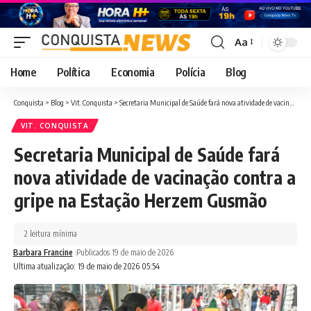
Aa
Font
Resizer
Home
Política
Economia
Polícia
Blog
Conquista
>
Blog
>
Vit. Conquista
>
Secretaria Municipal de Saúde fará nova atividade de vacinação contra a gripe na Estação Herzem Gusmão
VIT. CONQUISTA
Secretaria Municipal de Saúde fará
nova atividade de vacinação contra a
gripe na Estação Herzem Gusmão
2 leitura mínima
Barbara Francine
Publicados 19 de maio de 2026
Ultima atualização: 19 de maio de 2026 05:54