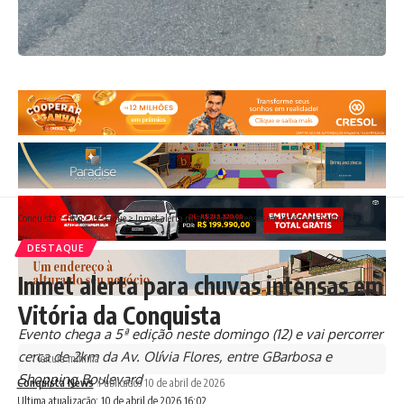
Conquista
>
Blog
>
Destaque
>
Inmet alerta para chuvas intensas em Vitória da Conquista
DESTAQUE
Inmet alerta para chuvas intensas em
Vitória da Conquista
Evento chega a 5ª edição neste domingo (12) e vai percorrer
cerca de 2km da Av. Olívia Flores, entre GBarbosa e
1 leitura mínima
Shopping Boulevard
Conquista News
Publicados 10 de abril de 2026
Ultima atualização: 10 de abril de 2026 16:02