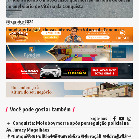
abril 2024
no anel viário de Vitória da Conquista
março 2024
fevereiro 2024
MARCADO:
Inmet alerta para chuvas intensas em Vitória da Conquista
maio 2023
março 2023
fevereiro 2023
dezembro 2022
novembro 2022
outubro 2022
Você pode gostar também
Siga-nos
Conquista: Motoboy morre após perseguição policial na
Av. Juracy Magalhães
Home
Blog
Vit. da Conquista
Bahia
Brasil
Política
Conquista: Polícia Militar realiza Operação Madrugada