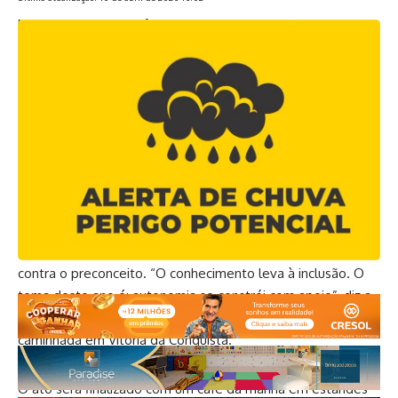
Neste “Abril Azul”, mês mundial de conscientização sobre o
Transtorno do Espectro Autista (TEA), o Espaço de Saúde
Aline Bispo intensifica o trabalho pela inclusão de pessoas
autistas em Vitória da Conquista. Neste domingo (12), às 9h,
mães e pais atípicos, além de profissionais dedicados à
causa, se reúnem na 5ª Caminhada de Conscientização
sobre o Autismo.
A concentração para a marcha será no supermercado
GBarbosa, na Avenida Olívia Flores. Todos juntos seguem
até o Shopping Boulevard compartilhando informação
contra o preconceito. “O conhecimento leva à inclusão. O
tema deste ano é: autonomia se constrói com apoio”, diz a
psicóloga e neuropsicóloga Aline Bispo, organizadora da
caminhada em Vitória da Conquista.
O ato será finalizado com um café da manhã em estandes