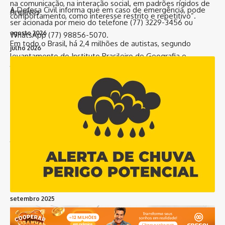
na comunicação, na interação social, em padrões rígidos de
A Defesa Civil informa que em caso de emergência, pode
Arquivos
comportamento, como interesse restrito e repetitivo”.
ser acionada por meio do telefone (77) 3229-3456 ou
agosto 2026
WhatsApp (77) 98856-5070.
Em todo o Brasil, há 2,4 milhões de autistas, segundo
julho 2026
levantamento do Instituto Brasileiro de Geografia e
junho 2026
Estatística (IBGE). Isso representa 1,2% da população. A
maio 2026
Bahia é o 4º estado do país em número de autistas
diagnosticados. Dados do Censo indicam que, até 2022,
abril 2026
eram 144 mil pessoas – 3.686 em Vitória da Conquista.
março 2026
fevereiro 2026
5ª Caminhada de Conscientização sobre Autismo em Vitória
janeiro 2026
da Conquista
dezembro 2025
Data: Domingo, 12 de abril de 2026
novembro 2025
Hora: 9h
Local: Supermercado GBarbosa, Av. Olívia Flores
outubro 2025
setembro 2025
agosto 2025