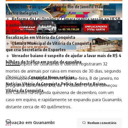
TSE torna ex-governador do Rio de Janeiro Cláudio
Castro inelegível
Reforma da Lei Orgânica: Câmara realiza sessão na UESB
e audiência pública na Fasa
CIPRv/Brumado apreende veículo roubado durante
fiscalização em Vitória da Conquista
Câmara Municipal de Vitória da Conquista analisa projeto
que cria Secretaria de Esportes
Vereador baiano é suspeito de ajudar a lavar mais de R$ 4
bilhões do tráfico em posto de gasolina
Os municípios de Guanambi e Caetité registraram 32
mortes de animais por raiva em menos de 30 dias, segundo
MARCADO:
Conquista News
noticias
informações divulgadas nesta quarta-feira, 8 de janeiro, no
Notícias Vitória da Conquista
Polícia
Sudoeste Baiano
programa
Bahia Meio Dia
, da TV Globo. O surto começou
Vitória da Conquista
em Caetité na segunda quinzena de dezembro, com um
caso em equino, e rapidamente se expandiu para Guanambi,
distante cerca de 40 quilômetros.
Situação em Guanambi
Nenhum comentário