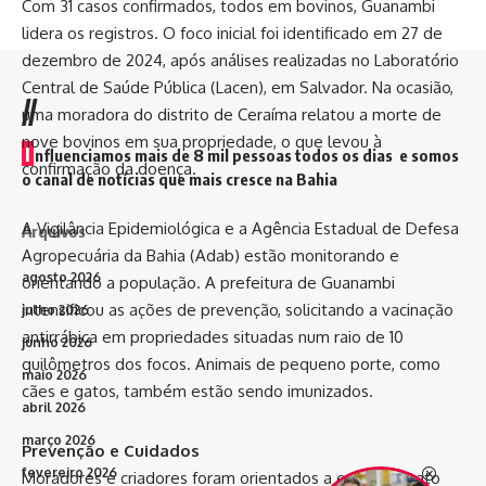
Com 31 casos confirmados, todos em bovinos, Guanambi
lidera os registros. O foco inicial foi identificado em 27 de
dezembro de 2024, após análises realizadas no Laboratório
Central de Saúde Pública (Lacen), em Salvador. Na ocasião,
//
uma moradora do distrito de Ceraíma relatou a morte de
nove bovinos em sua propriedade, o que levou à
I
nfluenciamos mais de 8 mil pessoas todos os dias e somos
confirmação da doença.
o canal de notícias que mais cresce na Bahia
A Vigilância Epidemiológica e a Agência Estadual de Defesa
Arquivos
Agropecuária da Bahia (Adab) estão monitorando e
agosto 2026
orientando a população. A prefeitura de Guanambi
intensificou as ações de prevenção, solicitando a vacinação
julho 2026
antirrábica em propriedades situadas num raio de 10
junho 2026
quilômetros dos focos. Animais de pequeno porte, como
maio 2026
cães e gatos, também estão sendo imunizados.
abril 2026
março 2026
Prevenção e Cuidados
fevereiro 2026
Moradores e criadores foram orientados a evitar contato