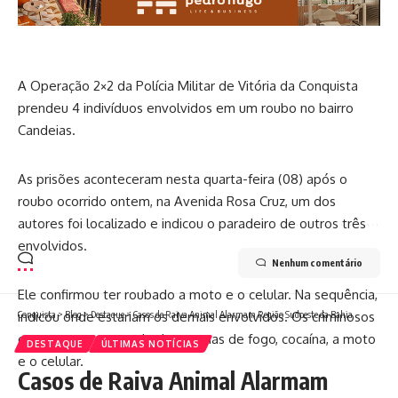
A Operação 2×2 da Polícia Militar de Vitória da Conquista
prendeu 4 indivíduos envolvidos em um roubo no bairro
Candeias.
As prisões aconteceram nesta quarta-feira (08) após o
roubo ocorrido ontem, na Avenida Rosa Cruz, um dos
autores foi localizado e indicou o paradeiro de outros três
envolvidos.
Nenhum comentário
Ele confirmou ter roubado a moto e o celular. Na sequência,
indicou onde estariam os demais envolvidos. Os criminosos
Conquista
>
Blog
>
Destaque
>
Casos de Raiva Animal Alarmam Região Sudoeste da Bahia
estavam em posse de duas armas de fogo, cocaína, a moto
DESTAQUE
ÚLTIMAS NOTÍCIAS
e o celular.
Casos de Raiva Animal Alarmam