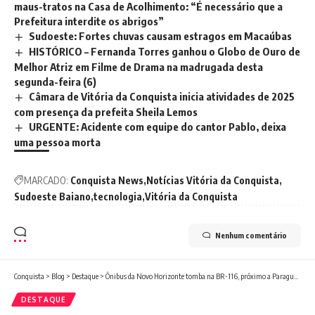
maus-tratos na Casa de Acolhimento: “É necessário que a
Prefeitura interdite os abrigos”
Sudoeste: Fortes chuvas causam estragos em Macaúbas
HISTÓRICO – Fernanda Torres ganhou o Globo de Ouro de
Melhor Atriz em Filme de Drama na madrugada desta
segunda-feira (6)
Câmara de Vitória da Conquista inicia atividades de 2025
com presença da prefeita Sheila Lemos
URGENTE: Acidente com equipe do cantor Pablo, deixa
uma pessoa morta
MARCADO:
Conquista News
Notícias Vitória da Conquista
Sudoeste Baiano
tecnologia
Vitória da Conquista
Nenhum comentário
Conquista
>
Blog
>
Destaque
>
Ônibus da Novo Horizonte tomba na BR-116, próximo a Paraguaçu
DESTAQUE