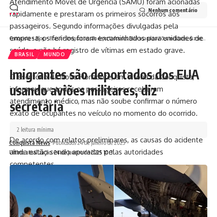
Atendimento Móvel de Urgência (SAMU) foram acionadas
Nenhum comentário
rapidamente e prestaram os primeiros socorros aos
passageiros. Segundo informações divulgadas pela
empresa, os feridos foram encaminhados para unidades de
Conquista
>
Blog
>
Brasil
>
Imigrantes são deportados dos EUA usando aviões militares, diz secretária
saúde, e não há registro de vítimas em estado grave.
BRASIL
MUNDO
Imigrantes são deportados dos EUA
O escritório da Novo Horizonte, em Vitória da Conquista,
usando aviões militares, diz
informou que todos os passageiros receberam
atendimento médico, mas não soube confirmar o número
secretária
exato de ocupantes no veículo no momento do ocorrido.
2 leitura mínima
De acordo com relatos preliminares, as causas do acidente
Conquista News
Publicados 24 de janeiro de 2025
ainda estão sendo apuradas pelas autoridades
Ultima atualização: 24 de janeiro de 2025 10:31
competentes.
Acompanhe mais informações sobre este e outros
acontecimentos regionais no Conquista News.