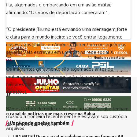
fila, algemados e embarcando em um avião militar,
afirmando: “Os voos de deportação começaram”.
“O presidente Trump está enviando uma mensagem forte
Uma publicação compartilhada por Conquista News (@conquista.news)
e clara para o mundo inteiro: se você entrar ilegalmente
nos Estados Unidos da América, enfrentará consequências
severas”, ela escreveu em um post na rede social X.
Nenhum comentário
Os imigrantes geralmente são algemados antes de
embarcar em voos de deportação. Já o uso de aeronaves
militares para enviá-los ao seu país de origem, no entanto,
é notável.
//
I
nfluenciamos mais de 8 mil pessoas todos os dias e somos
Não está claro de onde eram, mas acredita-se que tenham
o canal de notícias que mais cresce na Bahia
cruzado a fronteira recentemente e estavam sob custódia
Você pode gostar também
da Patrulha da Fronteira.
Arquivos
URGENTE | Duas carretas colidem e pegam fogo na BR-