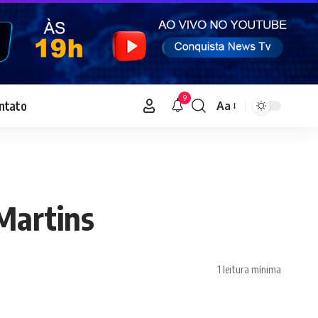
9
ntato
Aa
Font
Resizer
Martins
1 leitura mínima