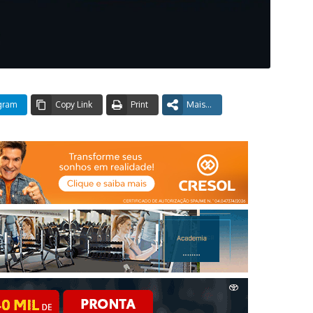
gram
Copy Link
Print
Mais...