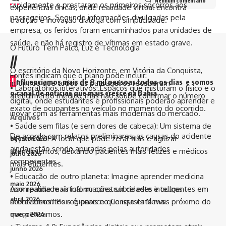
Nenhum comentário
rapidamente e prestaram os primeiros socorros aos
experiências únicas, onde realidade virtual encontra
passageiros. Segundo informações divulgadas pela
tradição e inovação dialoga com simplicidade.
empresa, os feridos foram encaminhados para unidades de
saúde, e não há registro de vítimas em estado grave.
O Futuro Tem Palco, Luz e Tecnologia
//
O escritório da Novo Horizonte, em Vitória da Conquista,
Fontes indicam que o plano pode incluir:
I
nfluenciamos mais de 8 mil pessoas todos os dias e somos
informou que todos os passageiros receberam
• Laboratórios interativos: Espaços que misturam o físico e o
o canal de notícias que mais cresce na Bahia
atendimento médico, mas não soube confirmar o número
digital, onde estudantes e profissionais poderão aprender e
exato de ocupantes no veículo no momento do ocorrido.
inovar com as ferramentas mais modernas do mercado.
Arquivos
• Saúde sem filas (e sem dores de cabeça): Um sistema de
De acordo com relatos preliminares, as causas do acidente
IA para a UPA local que pode zerar filas e agilizar
agosto 2026
ainda estão sendo apuradas pelas autoridades
atendimentos, deixando pacientes mais felizes e médicos
julho 2026
competentes.
mais eficientes.
junho 2026
• Educação de outro planeta: Imagine aprender medicina
maio 2026
Acompanhe mais informações sobre este e outros
com realidade virtual ou construir cidades inteligentes em
abril 2026
acontecimentos regionais no Conquista News.
metaversos? Pois é, parece que isso está mais próximo do
que pensamos.
março 2026