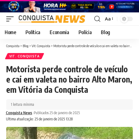
Aa
Font
Resizer
Home
Política
Economia
Polícia
Blog
Conquista
>
Blog
>
Vit. Conquista
>
Motorista perde controle de veículo e cai em valeta no bairro Alto Maron, em Vitória da Conquista
VIT. CONQUISTA
Motorista perde controle de veículo
e cai em valeta no bairro Alto Maron,
em Vitória da Conquista
1 leitura mínima
Conquista News
Publicados 25 de janeiro de 2025
Ultima atualização: 25 de janeiro de 2025 13:28