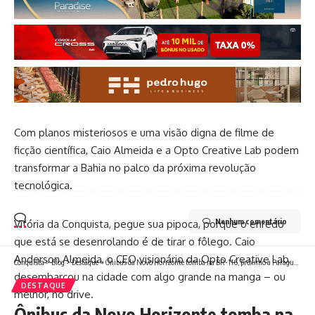
Com planos misteriosos e uma visão digna de filme de
ficção científica, Caio Almeida e a Opto Creative Lab podem
transformar a Bahia no palco da próxima revolução
tecnológica.
Nenhum comentário
Vitória da Conquista, pegue sua pipoca, porque o enredo
que está se desenrolando é de tirar o fôlego. Caio
Anderson Almeida, o CEO visionário da Opto Creative Lab,
Conquista
>
Blog
>
Destaque
>
Ônibus da Novo Horizonte tomba na BR-116, próximo a Paraguaçu
desembarcou na cidade com algo grande na manga – ou
DESTAQUE
melhor, no drive.
Ônibus da Novo Horizonte tomba na