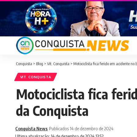
Conquista
>
Blog
>
Vit. Conquista
>
Motociclista fica ferido em acidente no 
VIT. CONQUISTA
Motociclista fica fer
da Conquista
Conquista News
Publicados 14 de dezembro de 2024
Ultima atualização: 14 de dezembro de 2024 13:52