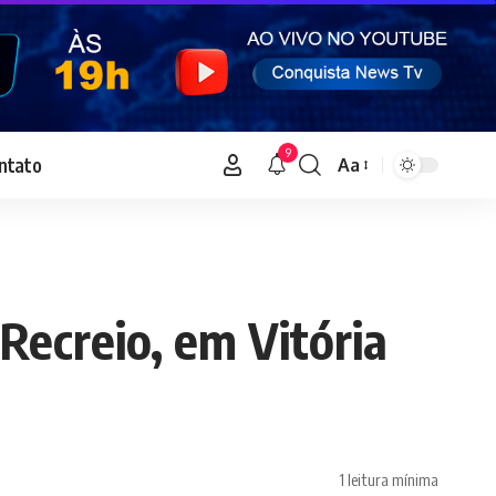
9
ntato
Aa
Font
Resizer
 Recreio, em Vitória
1 leitura mínima