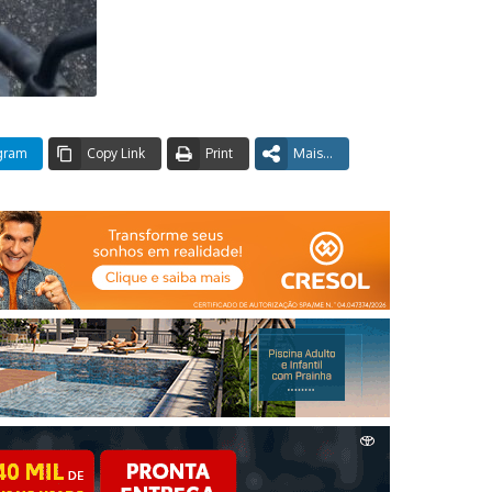
gram
Copy Link
Print
Mais...