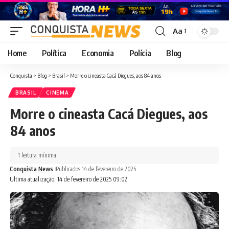
Aa
Font
Resizer
Home
Política
Economia
Polícia
Blog
Conquista
>
Blog
>
Brasil
>
Morre o cineasta Cacá Diegues, aos 84 anos
BRASIL
CINEMA
Morre o cineasta Cacá Diegues, aos
84 anos
1 leitura mínima
Conquista News
Publicados 14 de fevereiro de 2025
Ultima atualização: 14 de fevereiro de 2025 09:02