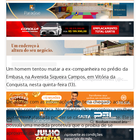
Ver essa foto no Instagram
Um homem tentou matar a ex-companheira no prédio da
Embasa, na Avenida Siqueira Campos, em Vitória da
Uma publicação compartilhada por Conquista News (@conquista.news)
Conquista, nesta quinta-feira (13).
De acordo com as informações, ele teria chegado ao local
armado com uma faca. No entanto, não encontrou a mulher,
que estava afastada por ter se casado recentemente. Ele já
Nenhum comentário
possuía uma medida protetiva que o proibia de se
aproximar da ex-companheira.