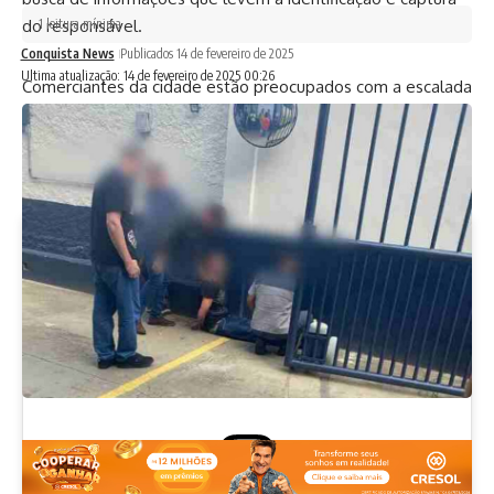
1 leitura mínima
do responsável.
Conquista News
Publicados 14 de fevereiro de 2025
Ultima atualização: 14 de fevereiro de 2025 00:26
Comerciantes da cidade estão preocupados com a escalada
de furtos e pedem maior segurança para proteger seus
negócios. Qualquer informação sobre o suspeito pode ser
repassada anonimamente às autoridades policiais.