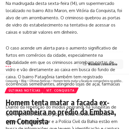
Na madrugada desta sexta-feira (14), um supermercado
localizado no bairro Alto Maron, em Vitória da Conquista, foi
alvo de um arrombamento. O criminoso quebrou as portas
de vidro do estabelecimento na tentativa de acessar os
caixas e subtrair valores em dinheiro.
O caso acende um alerta para o aumento significativo de
furtos em comércios da cidade, especialmente na
modalidade em que os criminosos arrombam portas de
Nenhum comentário
vidro e vão diretamente ao caixa em busca do fundo de
caixa. O bairro Patagônia também tem registrado
Conquista
>
Blog
>
Últimas Notícias
>
Homem tenta matar a facada ex-companheira no prédio da Embasa, em Conquista
ocorrências semelhantes, atingindo lojas de açaí, farmácias
e supermercados.
ÚLTIMAS NOTÍCIAS
VIT. CONQUISTA
Homem tenta matar a facada ex-
Diante da repetição do modus operandi, há suspeitas de
companheira no prédio da Embasa,
que o mesmo indivíduo possa estar envolvido nesses
em Conquista
crimes. A Polícia Militar e a Polícia Civil da Bahia estão em
busca de informações que levem à identificação e captura