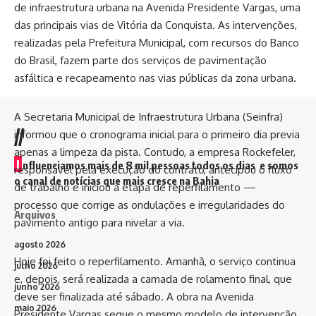
de infraestrutura urbana na Avenida Presidente Vargas, uma
das principais vias de Vitória da Conquista. As intervenções,
realizadas pela Prefeitura Municipal, com recursos do Banco
do Brasil, fazem parte dos serviços de pavimentação
asfáltica e recapeamento nas vias públicas da zona urbana.
A Secretaria Municipal de Infraestrutura Urbana (Seinfra)
//
informou que o cronograma inicial para o primeiro dia previa
apenas a limpeza da pista. Contudo, a empresa Rockefeler,
I
nfluenciamos mais de 8 mil pessoas todos os dias e somos
responsável pela execução do contrato, antecipou o fluxo
o canal de notícias que mais cresce na Bahia
de trabalho e iniciou a etapa de reperfilamento —
processo que corrige as ondulações e irregularidades do
Arquivos
pavimento antigo para nivelar a via.
agosto 2026
Hoje foi feito o reperfilamento. Amanhã, o serviço continua
julho 2026
e, depois, será realizada a camada de rolamento final, que
junho 2026
deve ser finalizada até sábado. A obra na Avenida
maio 2026
Presidente Vargas segue o mesmo modelo de intervenção