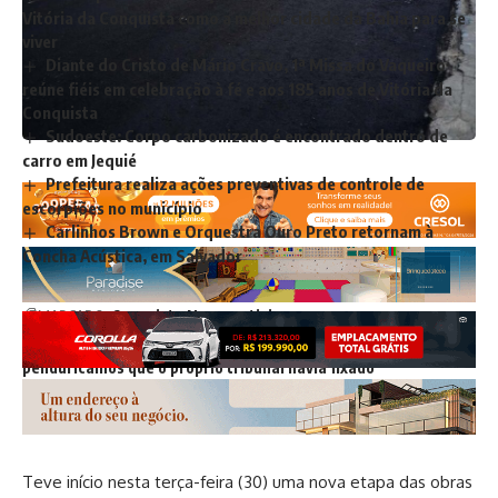
Vitória da Conquista como a melhor cidade da Bahia para se
viver
Diante do Cristo de Mário Cravo, 1ª Missa do Vaqueiro
reúne fiéis em celebração à fé e aos 185 anos de Vitória da
Conquista
Sudoeste: Corpo carbonizado é encontrado dentro de
carro em Jequié
Prefeitura realiza ações preventivas de controle de
escorpiões no município
Carlinhos Brown e Orquestra Ouro Preto retornam à
Concha Acústica, em Salvador
MARCADO:
Conquista News
noticias
STF decide afrouxar regras de pagamento de parte dos
penduricalhos que o próprio tribunal havia fixado
Teve início nesta terça-feira (30) uma nova etapa das obras