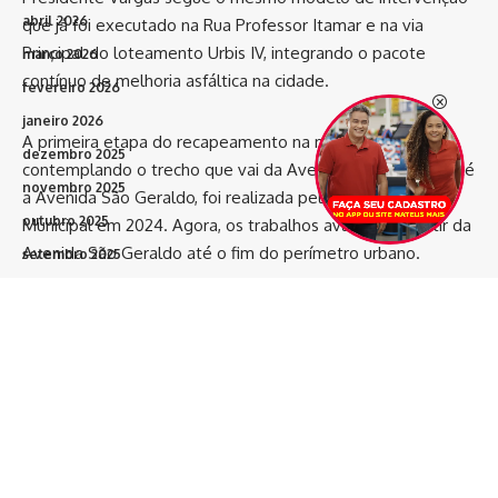
abril 2026
que já foi executado na Rua Professor Itamar e na via
Principal do loteamento Urbis IV, integrando o pacote
março 2026
contínuo de melhoria asfáltica na cidade.
fevereiro 2026
janeiro 2026
A primeira etapa do recapeamento na mesma via,
dezembro 2025
contemplando o trecho que vai da Avenida João Pessoa até
novembro 2025
a Avenida São Geraldo, foi realizada pelo Governo
outubro 2025
Municipal em 2024. Agora, os trabalhos avançam a partir da
Avenida São Geraldo até o fim do perímetro urbano.
setembro 2025
agosto 2025
O avanço da infraestrutura na região foi recebido de forma
julho 2025
positiva por quem convive diariamente com o fluxo do
junho 2025
local. Para o comerciante Devaldo Coutinho, estabelecido
maio 2025
na avenida há três anos, a obra traz benefícios diretos para
abril 2025
o desenvolvimento econômico do bairro e para a segurança
viária.
março 2025
fevereiro 2025