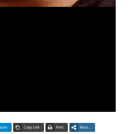
gram
Copy Link
Print
Mais...