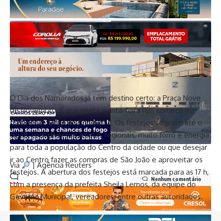
O Dia dos Namorados já tem destino certo: a Praça Nove
de Novembro. É que nesta quinta-feira (12), começa o
tradicional Arraiá da Conquista. Os festejos seguem até o
dia 18, com diversos artistas regionais, muito forró e energia
para toda a população do Centro da cidade ou que desejar
ir ao Centro fazer as compras de São João e aproveitar os
Via
| Agência Reuters
festejos. A abertura dos festejos está marcada para as 17 h,
Nenhum comentário
com a presença da prefeita Sheila Lemos, da equipe do
Governo Municipal, vereadores, entre outras autoridades.