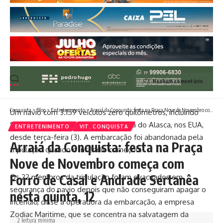
Nenhum comentário
Conquista
>
Blog
>
Entretenimento
>
Arraiá da Conquista: festa na Praça Nove de Novembro começa com Forró de Casal e Andrade Sertanêa nesta quinta, 12
Um navio com 3.159 veículos zero quilômetros, incluindo
800 carros elétricos, queima na costa do Alasca, nos EUA,
ENTRETENIMENTO
VIT. CONQUISTA
desde terça-feira (3). A embarcação foi abandonada pela
Arraiá da Conquista: festa na Praça
tripulação quando o incêndio começou.
Nove de Novembro começa com
Forró de Casal e Andrade Sertanêa
Os 22 membros da tripulação foram evacuados em
segurança do navio depois que não conseguiram apagar o
nesta quinta, 12
incêndio, disse a operadora da embarcação, a empresa
Zodiac Maritime, que se concentra na salvatagem da
2 leitura mínima