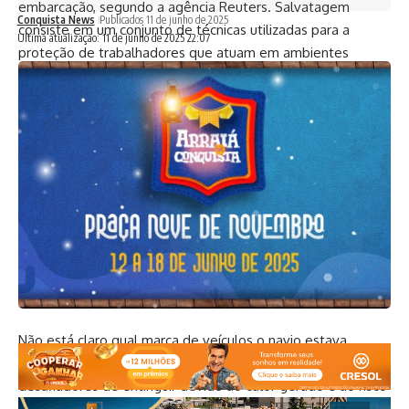
embarcação, segundo a agência Reuters. Salvatagem
Conquista News
Publicados 11 de junho de 2025
consiste em um conjunto de técnicas utilizadas para a
Ultima atualização: 11 de junho de 2025 22:07
proteção de trabalhadores que atuam em ambientes
marítimos.
A embarcação, Morning Midas, própria para o transporte de
veículos, estava localizada a 300 milhas (482,8 km) a
sudoeste de Adak, no Alasca, disse a Guarda Costeira em
sua conta no X.
O navio com bandeira da Libéria deixou o porto de Yantai,
na China, em 26 de maio e estava a caminho de Lazaro
Cardenas, México.
Não está claro qual marca de veículos o navio estava
transportando. Incêndios relacionados a VEs em navios são
desafiadores de extinguir devido ao calor gerado e ao risco
de reignição, que pode persistir por dias.