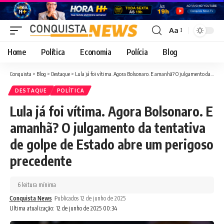
Aa
Font
Resizer
Home
Política
Economia
Polícia
Blog
Conquista
>
Blog
>
Destaque
>
Lula já foi vítima. Agora Bolsonaro. E amanhã? O julgamento da tentativa de golpe de Estado abre um perigoso precedente
DESTAQUE
POLÍTICA
Lula já foi vítima. Agora Bolsonaro. E
amanhã? O julgamento da tentativa
de golpe de Estado abre um perigoso
precedente
6 leitura mínima
Conquista News
Publicados 12 de junho de 2025
Ultima atualização: 12 de junho de 2025 00:34