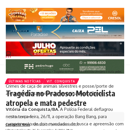
Nenhum comentário
Conquista
>
Blog
>
Últimas Notícias
>
Tragédia no Pradoso: Motociclista atropela e mata pedestre
ÚLTIMAS NOTÍCIAS
VIT. CONQUISTA
Crimes de caça de animais silvestres e posse/porte de
Tragédia no Pradoso: Motociclista
arma de fogo também são investigados na Bahia
atropela e mata pedestre
Vitória da Conquista/BA.
A Polícia Federal deflagrou
nesta terça-feira, 26/11, a operação Bang Bang, para
1 leitura mínima
cumprimento de dois mandados de busca e apreensão com
Conquista News
Publicados 26 de novembro de 2024