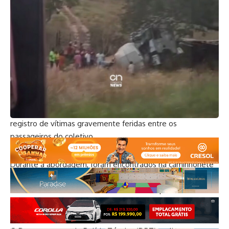
De acordo com informações da polícia, o veículo estava em
fuga e sendo perseguido por viaturas. Após a colisão, a
caminhonete capotou e atingiu o ônibus, que acabou
tombando na rodovia. Apesar do impacto, não houve
registro de vítimas gravemente feridas entre os
passageiros do coletivo.
Durante a abordagem, foram encontrados na caminhonete
198 tabletes de maconha, um aparelho celular, três chips e
12 cartões de crédito. Todo o material foi apreendido e
apresentado na Delegacia Territorial de Itambé.