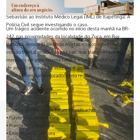
O Departamento de Polícia Técnica (DPT) realizou o
levantamento cadavérico e encaminhou o corpo de João
Sebastião ao Instituto Médico Legal (IML) de Itapetinga. A
Polícia Civil segue investigando o caso.
Um trágico acidente ocorrido no início desta manhã na BR-
242, nas proximidades da localidade do Zuca, em Ruy
Barbosa, deixou 10 pessoas mortas e cinco sobreviventes. A
colisão frontal envolveu uma van, que transportava
membros de uma mesma família, e uma carreta carregada
de soja. O impacto foi violento e gerou grande comoção
entre socorristas e moradores da região.
Nenhum comentário
Vítimas e sobreviventes
Entre as vítimas fatais, foram identificados:
//
• Flávio Silva Boaventura
• Franciele Boaventura
I
nfluenciamos mais de 8 mil pessoas todos os dias e somos
• Enoi Silva Boaventura
o canal de notícias que mais cresce na Bahia