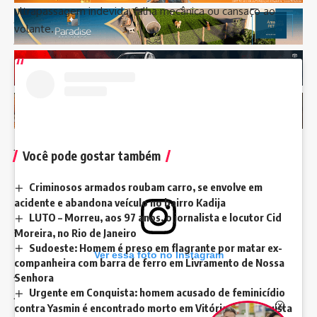
ultrapassagem indevida, falha mecânica ou cansaço ao
julho 2025
volante.
junho 2025
maio 2025
abril 2025
março 2025
fevereiro 2025
janeiro 2025
Você pode gostar também
dezembro 2024
Criminosos armados roubam carro, se envolve em
novembro 2024
acidente e abandona veículo no bairro Kadija
outubro 2024
LUTO – Morreu, aos 97 anos, o jornalista e locutor Cid
setembro 2024
Moreira, no Rio de Janeiro
Sudoeste: Homem é preso em flagrante por matar ex-
agosto 2024
Ver essa foto no Instagram
companheira com barra de ferro em Livramento de Nossa
julho 2024
Senhora
Urgente em Conquista: homem acusado de feminicídio
junho 2024
contra Yasmin é encontrado morto em Vitória da Conquista
maio 2024