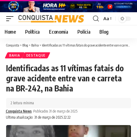
Aa
Font
Resizer
Home
Política
Economia
Polícia
Blog
Conquista
>
Blog
>
Bahia
>
Identificadas as 11 vítimas fatais do grave acidente entre van e carreta na BR-242, na Bahia
BAHIA
DESTAQUE
Identificadas as 11 vítimas fatais do
grave acidente entre van e carreta
na BR-242, na Bahia
2 leitura mínima
Conquista News
Publicados 31 de março de 2025
Ultima atualização: 31 de março de 2025 22:22