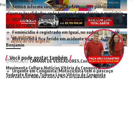
nesta semana
Por favor, click na logo, escreva e dê enter para falar
Semob informa suspensão do transporte público em
algumas localidades após temporal que atingiu o município
UESB É CONDENADA NO TRT 5 POR ASSÉDIO MORAL
NOS SETORES DE COMUNICAÇÃO
Feminicídio é registrado em Iguaí, no sudoeste baiano
Motociclista fica ferido em acidente na Avenida Frei
Benjamin
Você pode gostar também
MARCADO:
CAMARA DE VEREADORES
Conquista News
Movimenta Cultura
Notícias Vitória da Conquista
Urgente em Conquista: Motociclista tem o pescoço
Sudoeste Baiano
Tribuna Livre
Vitória da Conquista
cortado por linha de pipa e fica gravemente ferido
Pagamento de abono salarial para nascidos em julho e
agosto é liberado
Jogador de futebol tem casa invadida e é executado a
tiros em Ipiaú
Urgente: Operação da Polícia Civil em Vitória da
Conquista mira organização criminosa
Prefeitura realiza ações preventivas de controle de
escorpiões no município