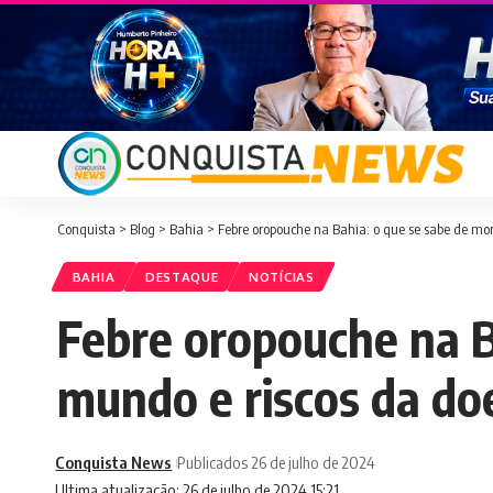
Conquista
>
Blog
>
Bahia
>
Febre oropouche na Bahia: o que se sabe de mor
BAHIA
DESTAQUE
NOTÍCIAS
Febre oropouche na B
mundo e riscos da do
Conquista News
Publicados 26 de julho de 2024
Ultima atualização: 26 de julho de 2024 15:21