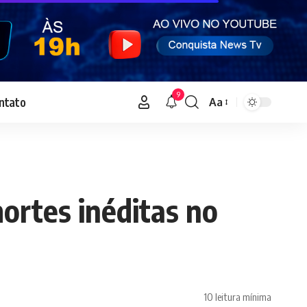
9
ntato
Aa
Font
Resizer
ortes inéditas no
10 leitura mínima