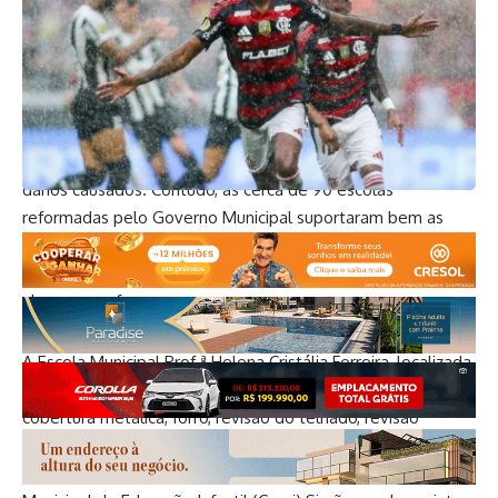
Durante o período de férias foram realizadas ações de
manutenção nos prédios escolares, como serviços elétricos,
hidráulicos, reparos diversos, de alvenaria, pintura lúdica,
entre outros, conforme as necessidades de cada espaço. As
fortes chuvas no início de janeiro atingiram diversas escolas,
sendo necessárias intervenções imediatas para reparar os
danos causados. Contudo, as cerca de 90 escolas
reformadas pelo Governo Municipal suportaram bem as
chuvas.
Melhorias foram realizadas…
na EM Prof.ª Helena
Cristália Ferreira,
…proporcionando melhor ambiente para
alunos e professores
A Escola Municipal Prof.ª Helena Cristália Ferreira, localizada
na Urbis VI, foi totalmente reformada. A unidade recebeu
cobertura metálica, forro, revisão do telhado, revisão
elétrica e hidráulica, pintura geral e lúdica e adequação da
cozinha. Os serviços estão em fase de conclusão. O Centro