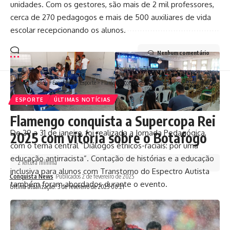
unidades. Com os gestores, são mais de 2 mil professores,
cerca de 270 pedagogos e mais de 500 auxiliares de vida
escolar recepcionando os alunos.
Nenhum comentário
Conquista
>
Blog
>
Economia
>
Esporte
>
Flamengo conquista a Supercopa Rei 2025 com vitória sobre o Botafogo
ESPORTE
ÚLTIMAS NOTÍCIAS
Flamengo conquista a Supercopa Rei
De 29 a 31 de janeiro, foi realizada a Jornada Pedagógica,
2025 com vitória sobre o Botafogo
com o tema central “Diálogos étnicos-raciais: por uma
educação antirracista”. Contação de histórias e a educação
2 leitura mínima
inclusiva para alunos com Transtorno do Espectro Autista
Conquista News
Publicados 2 de fevereiro de 2025
também foram abordados durante o evento.
Ultima atualização: 3 de fevereiro de 2025 00:21
Infraestrutura