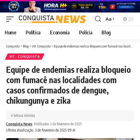
Aa
Font
Resizer
Home
Política
Economia
Polícia
Blog
Conquista
>
Blog
>
Vit. Conquista
>
Equipe de endemias realiza bloqueio com fumacê nas localidades com casos confirmados de dengue, chikungunya e zika
VIT. CONQUISTA
Equipe de endemias realiza bloqueio
com fumacê nas localidades com
casos confirmados de dengue,
chikungunya e zika
4 leitura mínima
Conquista News
Publicados 3 de fevereiro de 2025
Ultima atualização: 3 de fevereiro de 2025 09:41