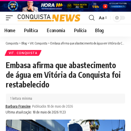
Aa
Font
Resizer
Home
Política
Economia
Polícia
Blog
Conquista
>
Blog
>
Vit. Conquista
>
Embasa afirma que abastecimento de água em Vitória da Conquista foi restabelecido
VIT. CONQUISTA
Embasa afirma que abastecimento
de água em Vitória da Conquista foi
restabelecido
1 leitura mínima
Barbara Francine
Publicados 18 de maio de 2026
Ultima atualização: 18 de maio de 2026 11:23