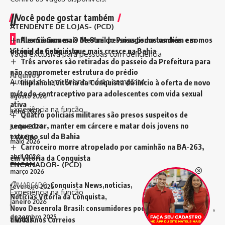
//
Você pode gostar também
ATENDENTE DE LOJAS- (PCD)
I
Alex Sá Gomes: O Mestre do Paisagismo também em
nfluenciamos mais de 8 mil pessoas todos os dias e somos
Vitória da Conquista
o canal de notícias que mais cresce na Bahia
Vaga exclusiva para pessoas com deficiência
Três arvores são retiradas do passeio da Prefeitura para
não comprometer estrutura do prédio
Arquivos
Auxiliar de loja- Ensino médio completo
Implanon: Vitória da Conquista dá início à oferta de novo
método contraceptivo para adolescentes com vida sexual
agosto 2026
ativa
Experiência na função
julho 2026
Quatro policiais militares são presos suspeitos de
sequestrar, manter em cárcere e matar dois jovens no
junho 2026
extremo sul da Bahia
1 VAGA
maio 2026
Carroceiro morre atropelado por caminhão na BA-263,
abril 2026
em Vitória da Conquista
ENCANADOR- (PCD)
março 2026
MARCADO:
Conquista News
noticias
fevereiro 2026
Experiência na função
Notícias Vitória da Conquista
janeiro 2026
Novo Desenrola Brasil: consumidores poderão renegociar
dezembro 2025
1 VAGA
dívidas nos Correios