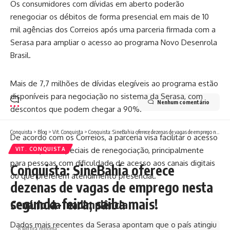
Os consumidores com dívidas em aberto poderão
renegociar os débitos de forma presencial em mais de 10
mil agências dos Correios após uma parceria firmada com a
Serasa para ampliar o acesso ao programa Novo Desenrola
Brasil.
Mais de 7,7 milhões de dívidas elegíveis ao programa estão
disponíveis para negociação no sistema da Serasa, com
Nenhum comentário
descontos que podem chegar a 90%.
Conquista
>
Blog
>
Vit. Conquista
>
Conquista: SineBahia oferece dezenas de vagas de emprego nesta segunda-feira; saiba mais!
De acordo com os Correios, a parceria visa facilitar o acesso
às condições especiais de renegociação, principalmente
VIT. CONQUISTA
para pessoas com dificuldade de acesso aos canais digitais
Conquista: SineBahia oferece
ou que preferem atendimento presencial.
dezenas de vagas de emprego nesta
segunda-feira; saiba mais!
Cenário da inadimplência
Dados mais recentes da Serasa apontam que o país atingiu
8 leitura mínima