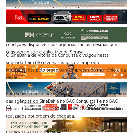
App Serasa no Google Play e App Store
Whatsapp: Número oficial
(11) 99575-2096
Para realizar o atendimento presencial, basta que o titular
apresente um documento oficial com foto. As ofertas e
condições disponíveis nas agências são as mesmas que
constam no site e aplicativo da Serasa.
O SineBahia de Vitória da Conquista divulgou nesta
segunda-feira (18) diversas vagas de emprego
intermediadas pelo órgão para empresas do município e da
região.
Para se inscrever, é necessário buscar atendimento em uma
das agências do SineBahia no SAC Conquista I e no SAC
Conquista II munidos de RG ou CNH. Os atendimentos são
Nenhum comentário
realizados por ordem de chegada.
Confira as vagas disponíveis: