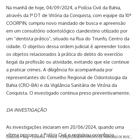
Na manhã de hoje, 04/09/2024, a Polícia Civil da Bahia,
através da 1ª DT de Vitória da Conquista, com equipe da 10ª
COORPIN, cumpriu novo mandado de busca e apreensão
em um consultório odontológico clandestino utilizado por
um “dentista prático”, situado na Rua do Triunfo, Centro da
cidade. O objetivo dessa ordem judicial é apreender todos
os objetos relacionados à prática do delito do exercício
ilegal da profissão ou atividade, evitando que ele continue
a praticar crimes. A diligência foi acompanhada por
representantes do Conselho Regional de Odontologia da
Bahia (CRO-BA) e da Vigilância Sanitária de Vitória da
Conquista. O investigado continua preso preventivamente.
DA INVESTIGAÇÃO
As investigações iniciaram em 20/06/2024, quando uma
vítima procurou a Polícia Civil e registrou ocorrência
Conquista
>
Blog
>
Economia
>
Polícia
>
CONQUISTA:CUMPRIMENTO DE MANDADO DE BUSCA E APREENSÃO