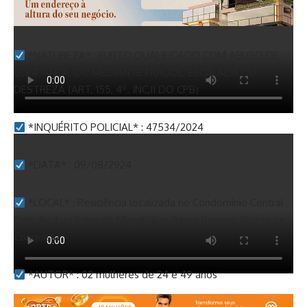
*NATUREZA* : FURTO QUALIFICADO COM ABUSO DE
CONFIANÇA, OU MEDIANTE FRAUDE, ESCALADA OU
DESTREZA (ART. 155, 4º. INC,II DO CPB)
*INQUÉRITO POLICIAL* : 47534/2024
*DATA* : 09/08/2924
*LOCAL* : Residência localizada no Condomínio Central
Park, Av. Luiz Eduardo Magalhães, Bairro Recreio, Vitória da
Conquista
*AUTOR* : 02 mulheres de 24 e 49 anos