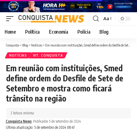
Aa
Font
Resizer
Home
Política
Economia
Polícia
Blog
Conquista
>
Blog
>
Notícias
>
Em reunião com instituições, Smed define ordem do Desfile de Sete de Setembro e mostra como ficará trânsito na região
NOTÍCIAS
VIT. CONQUISTA
Em reunião com instituições, Smed
define ordem do Desfile de Sete de
Setembro e mostra como ficará
trânsito na região
2 leitura mínima
Conquista News
Publicados 5 de setembro de 2024
Ultima atualização: 5 de setembro de 2024 08:47