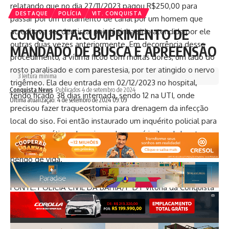
relatando que no dia 27/11/2023 pagou R$250,00 para
DESTAQUE
POLÍCIA
VIT. CONQUISTA
passar por um tratamento de canal por um homem que
CONQUISTA:CUMPRIMENTO DE
acreditava ser dentista, pois já tinha sido atendida por ele
outras duas vezes anteriormente. Em decorrência desse
MANDADO DE BUSCA E APREENSÃO
procedimento, a vítima ficou com muitas dores, um lado do
rosto paralisado e com parestesia, por ter atingido o nervo
3 leitura mínima
trigêmeo. Ela deu entrada em 02/12/2023 no hospital,
Conquista News
Publicados 4 de setembro de 2024
tendo ficado 38 dias internada, sendo 12 na UTI, onde
Ultima atualização: 4 de setembro de 2024 09:09
precisou fazer traqueostomia para drenagem da infecção
local do siso. Foi então instaurado um inquérito policial para
apurar as práticas dos crimes de exercício ilegal da arte
dentária e lesão corporal de natureza grave por resultar
perigo de vida.
FONTE: POLÍCIA CIVIL DA BAHIA/1ª DT Vitória da Conquista