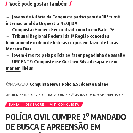
Você pode gostar também
Jovens de Vitória da Conquista participam da 10ª turnê
internacional da Orquestra NEOJIBA
Conquista: Homem é encontrado morto em Bate-Pé
Tribunal Regional Federal da 1ª Região concedeu
liminarmente ordem de habeas corpus em favor de Lucas
Moreira Dias
Jovem é morto pela polícia ao fazer pegadinha de assalto
URGENTE: Conquistense Gustavo Silva desaparece no
mar em Ilhéus
MARCADO:
Conquista News
Polícia
Sudoeste Baiano
Conquista
>
Blog
>
Bahia
>
POLÍCIA CIVIL CUMPRE 2⁰ MANDADO DE BUSCA E APREENSÃO EM CONSULTÓRIO CLANDESTINO DE FALSO DENTISTA
BAHIA
DESTAQUE
VIT. CONQUISTA
POLÍCIA CIVIL CUMPRE 2⁰ MANDADO
DE BUSCA E APREENSÃO EM