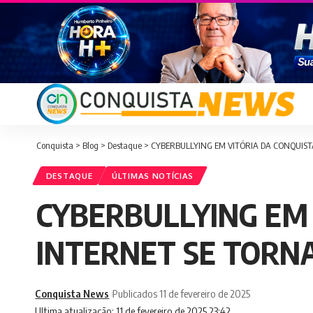
Conquista
>
Blog
>
Destaque
>
CYBERBULLYING EM VITÓRIA DA CONQUIS
DESTAQUE
ÚLTIMAS NOTÍCIAS
CYBERBULLYING EM 
INTERNET SE TORN
Conquista News
Publicados 11 de fevereiro de 2025
Ultima atualização: 11 de fevereiro de 2025 23:42