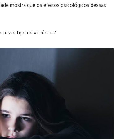
lidade mostra que os efeitos psicológicos dessas
ra esse tipo de violência?