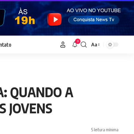
9
ntato
Aa
Font
Resizer
A: QUANDO A
S JOVENS
5 leitura mínima