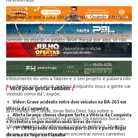
“Sem contar que a casa não para limpa. Quando o tempo
está seco, o vento traz poeira. Quando chove é a vez da
lama não deixar nada limpo. Mas boatos contam que no
período da eleição o asfalto deve chegar por aqui, só não
sabemos em qual eleição. Na época quando estavam
asfaltando as ruas do bairro conveima 1, fomos até o
saudoso ex-prefeito Herzen Gusmão e o mesmo nos
garantiu, que a rua seria asfaltada em sua nova gestão,
infelizmente eu veio a falecer e o seu projeto e palavra não
foi adiante com a atual gestora. Enquanto isso,s a gente vai
Você pode gostar também
vivendo como dá”, expõe.
Vídeo: Grave acidente entre dois veículos na BA-263 em
Vitória da Conquista
Já o marido de Cleide, Jonas Belo Diniz, fala sobre a
Alerta laranja: chuvas chegam forte a Vitória da Conquista
dificuldade de locomoção na região. Os imensos buracos
e Prefeitura segue monitorando áreas de risco
são verdadeiros desafios para crianças e idosos. Quando
79ª CIPM prende dois homens por tráfico e porte ilegal
chove, os motoristas precisam encontrar novos caminhos
de arma de fogo em Planalto