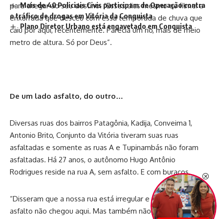
Mais de 40 Policiais Civis participam de Operação contra
para chegar ao seu destino. “Esses dias mesmo eu filmei a
o tráfico de drogas em Vitória da Conquista
enxurrada que desceu com essa temporada de chuva que
Plano Diretor Urbano está engavetado em Conquista
caiu por aqui, recentemente. Parecia um rio, mais de meio
metro de altura. Só por Deus”.
De um lado asfalto, do outro…
Diversas ruas dos bairros Patagônia, Kadija, Conveima 1,
Antonio Brito, Conjunto da Vitória tiveram suas ruas
asfaltadas e somente as ruas A e Tupinambás não foram
asfaltadas. Há 27 anos, o autônomo Hugo Antônio
Rodrigues reside na rua A, sem asfalto. E com buracos.
“Disseram que a nossa rua está irregular e que, por isso, o
asfalto não chegou aqui. Mas também não explicaram