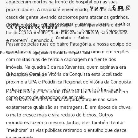
apareceram mortos na frente do hospital ou nas suas
Siga-nos
proximidades. A maioria é envenenado, mas me contaram
casos de gente levando cachorros para atacar os gatinhos.
Os maiores conseguem escapar, pulam para dentro do
Home
Blog
Vit. da Conquista
Bahia
Brasil
Política
‘Ou é poeira ou é lama’
Polícia
Esporte
Artigos
Eventos+
Entrevistas
hospital, os menores, que não andam direito, são atacados
Contato
Sobre
e morrem”, denunciou.
Passando pelas ruas do bairro Patagônia, a nossa equipe de
reportagem se deparou com uma cena comum em regiões
Por favor, click na logo, escreva e dê enter para falar
com muitas ruas de terra: a capinagem na frente dos
imóveis. Na quadra 3 da rua Xavantes, quem capinava era
O hospital Geral de Vitória da Conquista esta localizado
dona Cleide Veiga.
próximo a UPA e Policlínica Regional de Vitória da Conquista
e diariamente animais são vistos em frente à localidade
Ela reclama que não pode construir um muro definitivo em
como ponto de abandono de animais.
seu imóvel ou mesmo uma calçada, porque não sabe
exatamente quais são as metragens. E, em época de chuva,
o mato cresce mais e vira reduto de bichos. Outros
moradores fazem o mesmo. Juntos, eles também tentar
“melhorar” as vias públicas retirando o entulho que desce
na enxurrada.