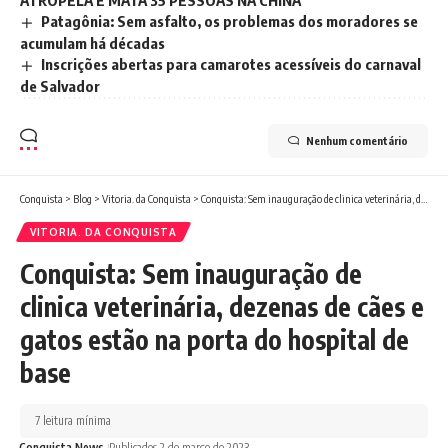
Patagônia: Sem asfalto, os problemas dos moradores se
acumulam há décadas
Inscrições abertas para camarotes acessíveis do carnaval
de Salvador
Nenhum comentário
Conquista
>
Blog
>
Vitoria. da Conquista
>
Conquista: Sem inauguração de clinica veterinária, dezenas de cães e gatos estão na porta do hospital de base
VITORIA. DA CONQUISTA
Conquista: Sem inauguração de
clinica veterinária, dezenas de cães e
gatos estão na porta do hospital de
base
7 leitura mínima
Conquista News
Publicados 2 de março de 2023