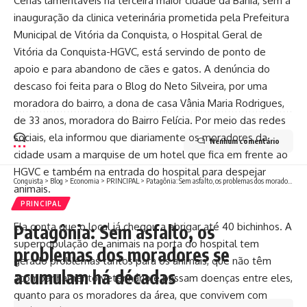
Cenas lamentáveis na terceira maior cidade da Bahia, sem a
inauguração da clinica veterinária prometida pela Prefeitura
Municipal de Vitória da Conquista, o Hospital Geral de
Vitória da Conquista-HGVC, está servindo de ponto de
apoio e para abandono de cães e gatos. A denúncia do
descaso foi feita para o Blog do Neto Silveira, por uma
moradora do bairro, a dona de casa Vânia Maria Rodrigues,
de 33 anos, moradora do Bairro Felícia. Por meio das redes
sociais, ela informou que diariamente os moradores da
Nenhum comentário
cidade usam a marquise de um hotel que fica em frente ao
HGVC e também na entrada do hospital para despejar
Conquista
>
Blog
>
Economia
>
PRINCIPAL
>
Patagônia: Sem asfalto, os problemas dos moradores se acumulam há décadas
animais.
PRINCIPAL
Ela conta que o local já chegou a abrigar até 40 bichinhos. A
Patagônia: Sem asfalto, os
superpopulação de animais na porta do hospital tem
problemas dos moradores se
gerado problemas tantos para os animais, que não têm
acumulam há décadas
acompanhamento veterinário e passam doenças entre eles,
quanto para os moradores da área, que convivem com