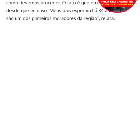
como devemos proceder. O fato é que eu espero o asfalto
desde que eu nasci. Meus pais esperam há 34 anos. Eles
são um dos primeiros moradores da região”, relata.
Os buracos na rua são tantos, que alguns moradores não
conseguem chegar com os carros até as suas garagens. “O
meu irmão, por exemplo, deixa na minha casa, que é na
esquina. Ele mora mais para cima e não consegue entrar.
Aliás, a perua da escola também não entra na rua, os carros
encalham, quando chove a rua vira um rio, com lixo e
tudo…”, enumera.
Por tabela
Nas demais ruas dos bairros citados acima o asfalto chegou,