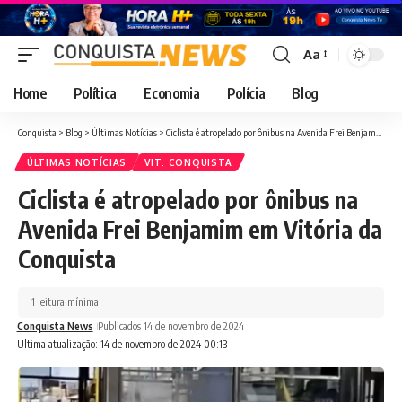
Aa
Font
Resizer
Home
Política
Economia
Polícia
Blog
Conquista
>
Blog
>
Últimas Notícias
>
Ciclista é atropelado por ônibus na Avenida Frei Benjamim em Vitória da Conquista
ÚLTIMAS NOTÍCIAS
VIT. CONQUISTA
Ciclista é atropelado por ônibus na
Avenida Frei Benjamim em Vitória da
Conquista
1 leitura mínima
Conquista News
Publicados 14 de novembro de 2024
Ultima atualização: 14 de novembro de 2024 00:13