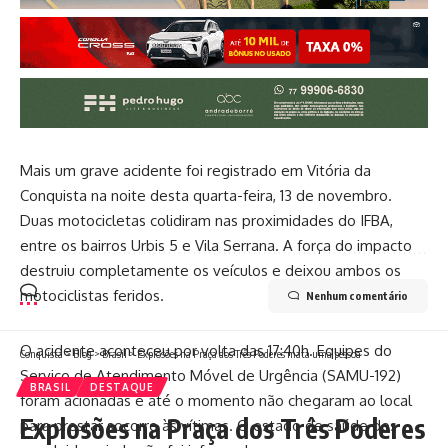
Mais um grave acidente foi registrado em Vitória da
Conquista na noite desta quarta-feira, 13 de novembro.
Duas motocicletas colidiram nas proximidades do IFBA,
entre os bairros Urbis 5 e Vila Serrana. A força do impacto
destruiu completamente os veículos e deixou ambos os
motociclistas feridos.
Nenhum comentário
O acidente aconteceu por volta das 17:40h. Equipes do
Conquista
>
Blog
>
Brasil
>
Explosões na Praça dos Três Poderes mata uma pessoa
Serviço de Atendimento Móvel de Urgência (SAMU-192)
BRASIL
DESTAQUE
foram acionadas e até o momento não chegaram ao local
Explosões na Praça dos Três Poderes
para prestar socorro às vítimas. O estado de saúde dos